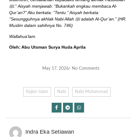
ﷺ.” Aisyah menjawab: “Bukankah engkau membaca Al-
Qur’an?” Aku berkata: “Tentu.” Aisyah berkata:
“Sesungguhnya akhlak Nabi Allah ﷺ adalah Al-Qur’an.” (HR.
Muslim dalam sahihnya No. 746)
Wallahua’lam.
Oleh: Abu Utsman Surya Huda Aprila
May 17, 2026
No Comments
/
Kajian Islam
Nabi
Nabi Muhammad
Indra Eka Setiawan