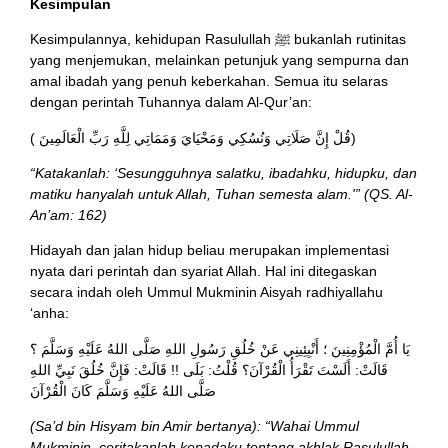
Kesimpulan
Kesimpulannya, kehidupan Rasulullah ﷺ bukanlah rutinitas
yang menjemukan, melainkan petunjuk yang sempurna dan
amal ibadah yang penuh keberkahan. Semua itu selaras
dengan perintah Tuhannya dalam Al-Qur’an:
( قُلْ إِنَّ صَلَاتِي وَنُسُكِي وَمَحْيَايَ وَمَمَاتِي لِلَّهِ رَبِّ الْعَالَمِينَ)
“Katakanlah: ‘Sesungguhnya salatku, ibadahku, hidupku, dan
matiku hanyalah untuk Allah, Tuhan semesta alam.'” (QS. Al-
An’am: 162)
Hidayah dan jalan hidup beliau merupakan implementasi
nyata dari perintah dan syariat Allah. Hal ini ditegaskan
secara indah oleh Ummul Mukminin Aisyah radhiyallahu
‘anha:
يَا أُمَّ الْمُؤْمِنِينَ ؛ أَنْبِئِينِي عَنْ خُلُقِ رَسُولِ اللهِ صَلَّى اللهُ عَلَيْهِ وَسَلَّمَ ؟
قَالَتْ: أَلَسْتَ تَقْرَأُ الْقُرْآنَ؟ قُلْتُ: بَلَى !! قَالَتْ: فَإِنَّ خُلُقَ نَبِيِّ اللهِ
صَلَّى اللهُ عَلَيْهِ وَسَلَّمَ كَانَ الْقُرْآنَ
(Sa’d bin Hisyam bin Amir bertanya): “Wahai Ummul
Mukminin, ceritakanlah kepadaku tentang akhlak Rasulullah