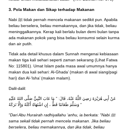
3. Pola Makan dan Sikap terhadap Makanan
Nabi ﷺ tidak pernah mencela makanan sedikit pun. Apabila
beliau berselera, beliau memakannya, dan jika tidak, beliau
meninggalkannya. Kerap kali berlalu bulan demi bulan tanpa
ada makanan pokok yang bisa beliau konsumsi selain kurma
dan air putih.
Tidak ada detail khusus dalam Sunnah mengenai kebiasaan
makan tiga kali sehari seperti zaman sekarang (Lihat Fatwa
No: 115801). Umat Islam pada masa awal umumnya hanya
makan dua kali sehari: Al-Ghada’ (makan di awal siang/pagi
hari) dan Al-‘Isha’ (makan malam).
Dalil-dalil:
عَنْ أَبِي هُرَيْرَةَ رَضِيَ اللَّهُ عَنْهُ، قَالَ: ” مَا عَابَ النَّبِيُّ صَلَّى اللهُ عَلَيْهِ
وَسَلَّمَ طَعَامًا قَطُّ ، إِنِ اشْتَهَاهُ أَكَلَهُ وَإِلَّا تَرَكَهُ “
“Dari Abu Hurairah radhiyallahu ‘anhu, ia berkata: “Nabi ﷺ
sama sekali tidak pernah mencela makanan. Jika beliau
berselera, beliau memakannya, dan jika tidak, beliau