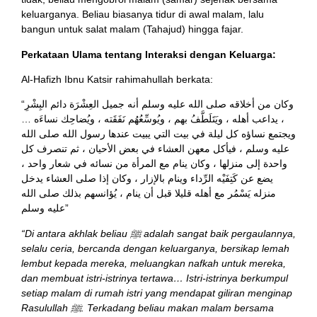
keluarganya. Beliau biasanya tidur di awal malam, lalu
bangun untuk salat malam (Tahajud) hingga fajar.
Perkataan Ulama tentang Interaksi dengan Keluarga:
Al-Hafizh Ibnu Katsir rahimahullah berkata:
“وكان من أخلاقه صلى الله عليه وسلم أنه جميل العِشْرَة دائم البِشْرِ
، يداعب أهله ، ويَتَلَطَّفُ بهم ، ويُوسِّعُهُم نَفَقَته ، ويُضاحِك نساءَه …
ويجتمع نساؤه كل ليلة في بيت التي يبيت عندها رسول الله صلى الله
عليه وسلم ، فيأكل معهن العشاء في بعض الأحيان ، ثم تنصرف كل
واحدة إلى منزلها ، وكان ينام مع المرأة من نسائه في شعار واحد ،
يضع عن كَتِفَيْه الرِّداء وينام بالإزار ، وكان إذا صلى العشاء يدخل
منزله يَسْمُر مع أهله قليلا قبل أن ينام ، يُؤانسهم بذلك صلى الله
عليه وسلم”
“Di antara akhlak beliau ﷺ adalah sangat baik pergaulannya,
selalu ceria, bercanda dengan keluarganya, bersikap lemah
lembut kepada mereka, meluangkan nafkah untuk mereka,
dan membuat istri-istrinya tertawa… Istri-istrinya berkumpul
setiap malam di rumah istri yang mendapat giliran menginap
Rasulullah ﷺ. Terkadang beliau makan malam bersama