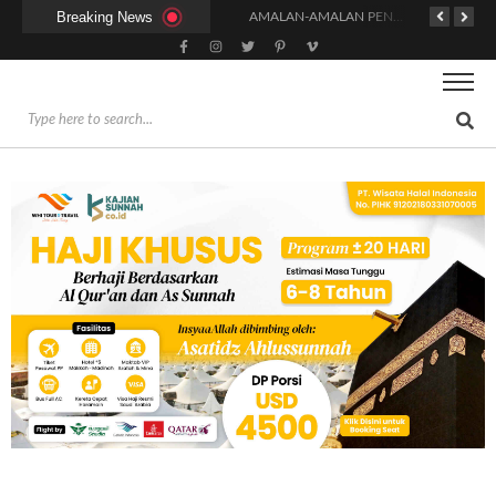
Breaking News
HUKUM DAN SYARAT MENGHADIRI UNDANGAN (IJABAT AD-DA’WAH)
AMALAN-AMALAN PENJAMIN RUMAH DI SURGA
ADAKAH WARNA KHUSUS PAKAIAN BAGI WANITA SAAT MENUNAIKAN SALAT?