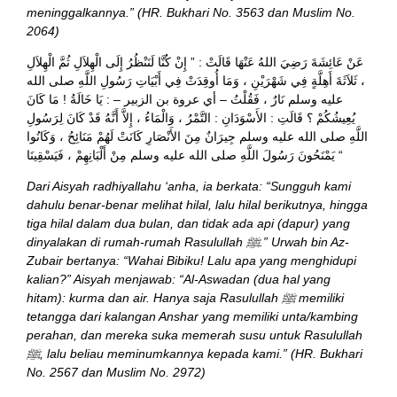
meninggalkannya.” (HR. Bukhari No. 3563 dan Muslim No.
2064)
عَنْ عَائِشَةَ رَضِيَ اللهُ عَنْهَا قَالَتْ : ” إِنْ كُنَّا لَنَنْظُرُ إِلَى الْهِلاَلِ ثُمَّ الْهِلاَلِ
، ثَلاَثَةَ أَهِلَّةٍ فِي شَهْرَيْنِ ، وَمَا أُوقِدَتْ فِي أَبْيَاتِ رَسُولِ اللَّهِ صلى الله
عليه وسلم نَارٌ ، فَقُلْتُ – أي عروة بن الزبير – : يَا خَالَةُ ! مَا كَانَ
يُعِيشُكُمْ ؟ قَالَتِ : الأَسْوَدَانِ : التَّمْرُ ، وَالْمَاءُ ، إِلاَّ أَنَّهُ قَدْ كَانَ لِرَسُولِ
اللَّهِ صلى الله عليه وسلم جِيرَانٌ مِنَ الأَنْصَارِ كَانَتْ لَهُمْ مَنَائِحُ ، وَكَانُوا
يَمْنَحُونَ رَسُولَ اللَّهِ صلى الله عليه وسلم مِنْ أَلْبَانِهِمْ ، فَيَسْقِينَا “
Dari Aisyah radhiyallahu ‘anha, ia berkata: “Sungguh kami
dahulu benar-benar melihat hilal, lalu hilal berikutnya, hingga
tiga hilal dalam dua bulan, dan tidak ada api (dapur) yang
dinyalakan di rumah-rumah Rasulullah ﷺ.” Urwah bin Az-
Zubair bertanya: “Wahai Bibiku! Lalu apa yang menghidupi
kalian?” Aisyah menjawab: “Al-Aswadan (dua hal yang
hitam): kurma dan air. Hanya saja Rasulullah ﷺ memiliki
tetangga dari kalangan Anshar yang memiliki unta/kambing
perahan, dan mereka suka memerah susu untuk Rasulullah
ﷺ, lalu beliau meminumkannya kepada kami.” (HR. Bukhari
No. 2567 dan Muslim No. 2972)