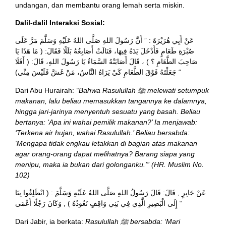
undangan, dan membantu orang lemah serta miskin.
Dalil-dalil Interaksi Sosial:
عَنْ أَبِي هُرَيْرَةَ : ” أَنَّ رَسُولَ اللهِ صَلَّى اللهُ عَلَيْهِ وَسَلَّمَ مَرَّ عَلَى
صُبْرَةِ طَعَامٍ فَأَدْخَلَ يَدَهُ فِيهَا، فَنَالَتْ أَصَابِعُهُ بَلَلًا فَقَالَ: ( مَا هَذَا يَا
صَاحِبَ الطَّعَامِ ؟ ) ، قَالَ أَصَابَتْهُ السَّمَاءُ يَا رَسُولَ اللهِ، قَالَ: ( أَفَلَا
جَعَلْتَهُ فَوْقَ الطَّعَامِ كَيْ يَرَاهُ النَّاسُ، مَنْ غَشَّ فَلَيْسَ مِنِّي) “
Dari Abu Hurairah:
“Bahwa Rasulullah ﷺ melewati setumpuk
makanan, lalu beliau memasukkan tangannya ke dalamnya,
hingga jari-jarinya menyentuh sesuatu yang basah. Beliau
bertanya: ‘Apa ini wahai pemilik makanan?’ Ia menjawab:
‘Terkena air hujan, wahai Rasulullah.’ Beliau bersabda:
‘Mengapa tidak engkau letakkan di bagian atas makanan
agar orang-orang dapat melihatnya? Barang siapa yang
menipu, maka ia bukan dari golonganku.'” (HR. Muslim No.
102)
عَنْ جَابِرٍ , قَالَ: قَالَ رَسُولُ اللهِ صَلَّى اللهُ عَلَيْهِ وَسَلَّمَ : ( انْطَلِقُوا بِنَا
إِلَى الْبَصِيرِ الَّذِي فِي بَنِي وَاقِفٍ نَعُودُهُ ) , وَكَانَ رَجُلًا أَعْمَى “
Dari Jabir, ia berkata:
Rasulullah ﷺ bersabda: ‘Mari