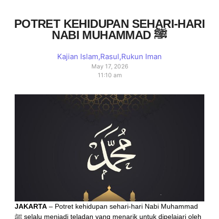
POTRET KEHIDUPAN SEHARI-HARI
NABI MUHAMMAD ﷺ
Kajian Islam
,
Rasul
,
Rukun Iman
May 17, 2026
11:10 am
JAKARTA
– Potret kehidupan sehari-hari Nabi Muhammad
ﷺ selalu menjadi teladan yang menarik untuk dipelajari oleh