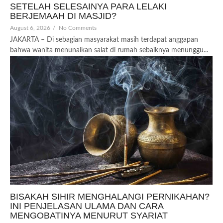
SETELAH SELESAINYA PARA LELAKI
BERJEMAAH DI MASJID?
August 6, 2026
/
No Comments
JAKARTA – Di sebagian masyarakat masih terdapat anggapan
bahwa wanita menunaikan salat di rumah sebaiknya menunggu...
BISAKAH SIHIR MENGHALANGI PERNIKAHAN?
INI PENJELASAN ULAMA DAN CARA
MENGOBATINYA MENURUT SYARIAT