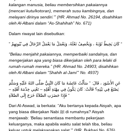
kalangan manusia, beliau membersihkan pakaiannya
(mencari kutu/kotoran), memerah susu kambingnya, dan
melayani dirinya sendiri.'” (HR. Ahmad No. 26194, disahihkan
oleh Al-Albani dalam “As-Shahihah” No. 671)
Dalam riwayat lain disebutkan:
” كَانَ يَخِيطُ ثَوْبَهُ ، وَيَخْصِفُ نَعْلَهُ، وَيَعْمَلُ مَا يَعْمَلُ الرِّجَالُ فِي بُيُوتِهِمْ “
“Beliau menjahit pakaiannya, memperbaiki sandalnya, dan
mengerjakan apa yang biasa dikerjakan oleh para lelaki di
rumah-rumah mereka.” (HR. Ahmad No. 24903, disahihkan
oleh Al-Albani dalam “Shahih al-Jami'” No. 4937)
عَنِ الأَسْوَدِ ، قَالَ: ” سَأَلْتُ عَائِشَةَ مَا كَانَ النَّبِيُّ صَلَّى اللهُ عَلَيْهِ وَسَلَّمَ
يَصْنَعُ فِي بَيْتِهِ؟ قَالَتْ: كَانَ يَكُونُ فِي مِهْنَةِ أَهْلِهِ – تَعْنِي خِدْمَةَ أَهْلِهِ –
فَإِذَا حَضَرَتِ الصَّلاَةُ خَرَجَ إِلَى الصَّلاَةِ “
Dari Al-Aswad, ia berkata: “Aku bertanya kepada Aisyah, apa
yang biasa dikerjakan Nabi ﷺ di rumahnya? Aisyah
menjawab: ‘Beliau senantiasa membantu pekerjaan
keluarganya, maka apabila waktu salat telah tiba, beliau
keluar untuk melaksanakan salat.'” (HR. Bukhari No. 676)