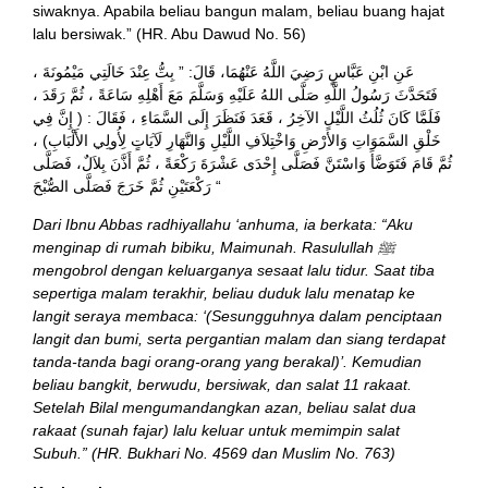
siwaknya. Apabila beliau bangun malam, beliau buang hajat
lalu bersiwak.” (HR. Abu Dawud No. 56)
عَنِ ابْنِ عَبَّاسٍ رَضِيَ اللَّهُ عَنْهُمَا، قَالَ: ” بِتُّ عِنْدَ خَالَتِي مَيْمُونَةَ ،
فَتَحَدَّثَ رَسُولُ اللَّهِ صَلَّى اللهُ عَلَيْهِ وَسَلَّمَ مَعَ أَهْلِهِ سَاعَةً ، ثُمَّ رَقَدَ ،
فَلَمَّا كَانَ ثُلُثُ اللَّيْلِ الآخِرُ ، قَعَدَ فَنَظَرَ إِلَى السَّمَاءِ ، فَقَالَ : ( إِنَّ فِي
خَلْقِ السَّمَوَاتِ وَالأَرْضِ وَاخْتِلاَفِ اللَّيْلِ وَالنَّهَارِ لَآيَاتٍ لِأُولِي الأَلْبَابِ) ،
ثُمَّ قَامَ فَتَوَضَّأَ وَاسْتَنَّ فَصَلَّى إِحْدَى عَشْرَةَ رَكْعَةً ، ثُمَّ أَذَّنَ بِلاَلٌ، فَصَلَّى
رَكْعَتَيْنِ ثُمَّ خَرَجَ فَصَلَّى الصُّبْحَ “
Dari Ibnu Abbas radhiyallahu ‘anhuma, ia berkata: “Aku
menginap di rumah bibiku, Maimunah. Rasulullah ﷺ
mengobrol dengan keluarganya sesaat lalu tidur. Saat tiba
sepertiga malam terakhir, beliau duduk lalu menatap ke
langit seraya membaca: ‘(Sesungguhnya dalam penciptaan
langit dan bumi, serta pergantian malam dan siang terdapat
tanda-tanda bagi orang-orang yang berakal)’. Kemudian
beliau bangkit, berwudu, bersiwak, dan salat 11 rakaat.
Setelah Bilal mengumandangkan azan, beliau salat dua
rakaat (sunah fajar) lalu keluar untuk memimpin salat
Subuh.” (HR. Bukhari No. 4569 dan Muslim No. 763)