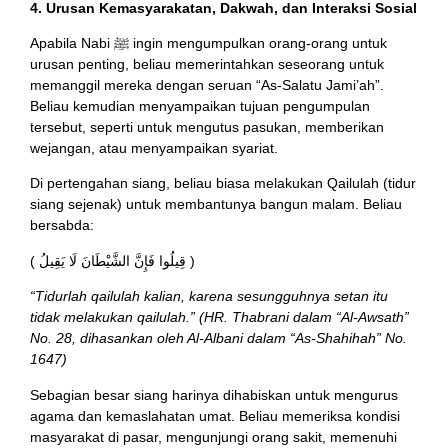
4. Urusan Kemasyarakatan, Dakwah, dan Interaksi Sosial
Apabila Nabi ﷺ ingin mengumpulkan orang-orang untuk
urusan penting, beliau memerintahkan seseorang untuk
memanggil mereka dengan seruan “As-Salatu Jami’ah”.
Beliau kemudian menyampaikan tujuan pengumpulan
tersebut, seperti untuk mengutus pasukan, memberikan
wejangan, atau menyampaikan syariat.
Di pertengahan siang, beliau biasa melakukan Qailulah (tidur
siang sejenak) untuk membantunya bangun malam. Beliau
bersabda:
( قِيلُوا فَإِنَّ الشَّيْطَانَ لَا يَقِيلُ )
“Tidurlah qailulah kalian, karena sesungguhnya setan itu
tidak melakukan qailulah.” (HR. Thabrani dalam “Al-Awsath”
No. 28, dihasankan oleh Al-Albani dalam “As-Shahihah” No.
1647)
Sebagian besar siang harinya dihabiskan untuk mengurus
agama dan kemaslahatan umat. Beliau memeriksa kondisi
masyarakat di pasar, mengunjungi orang sakit, memenuhi