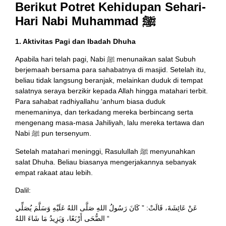
Berikut Potret Kehidupan Sehari-
Hari Nabi Muhammad ﷺ
1. Aktivitas Pagi dan Ibadah Dhuha
Apabila hari telah pagi, Nabi ﷺ menunaikan salat Subuh
berjemaah bersama para sahabatnya di masjid. Setelah itu,
beliau tidak langsung beranjak, melainkan duduk di tempat
salatnya seraya berzikir kepada Allah hingga matahari terbit.
Para sahabat radhiyallahu ‘anhum biasa duduk
menemaninya, dan terkadang mereka berbincang serta
mengenang masa-masa Jahiliyah, lalu mereka tertawa dan
Nabi ﷺ pun tersenyum.
Setelah matahari meninggi, Rasulullah ﷺ menyunahkan
salat Dhuha. Beliau biasanya mengerjakannya sebanyak
empat rakaat atau lebih.
Dalil:
عَنْ عَائِشَةَ، قَالَتْ: ” كَانَ رَسُولُ اللهِ صَلَّى اللهُ عَلَيْهِ وَسَلَّمَ يُصَلِّي
الضُّحَى أَرْبَعًا، وَيَزِيدُ مَا شَاءَ اللهُ “