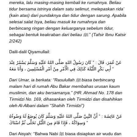
mereka, lalu masing-masing kembali ke rumahnya. Beliau
tidur bersama istrinya dalam satu selimut, melepaskan rida’
(kain atas) dari pundaknya dan tidur dengan sarung. Apabila
selesai salat Isya, beliau masuk ke rumahnya dan
berbincang ringan dengan keluarganya sebelum tidur,
sebagai bentuk keakraban dari beliau ﷺ.” (Tafsir Ibnu Katsir
2/242)
Dalil-dalil Qiyamullail:
عَنْ عُمَرَ، قَالَ : ” كَانَ رَسُولُ اللهِ صَلَّى اللهُ عَلَيْهِ وَسَلَّمَ يَسْمُرُ عِنْدَ
أَبِي بَكْرٍ اللَّيْلَةَ كَذَلِكَ فِي الْأَمْرِ مِنْ أَمْرِ الْمُسْلِمِينَ ، وَأَنَا مَعَهُ “
Dari Umar, ia berkata: “Rasulullah ﷺ biasa berbincang
malam hari di rumah Abu Bakar membahas urusan kaum
muslimin, dan aku bersamanya.” (HR. Ahmad No. 178 dan
Tirmidzi No. 169, dihasankan oleh Tirmidzi dan disahihkan
oleh Al-Albani dalam “Shahih Tirmidzi”)
عَنْ عَائِشَةَ : ” أَنَّ النَّبِيَّ صَلَّى اللهُ عَلَيْهِ وَسَلَّمَ كَانَ يُوضَعُ لَهُ وَضُوءُهُ
وَسِوَاكُهُ ، فَإِذَا قَامَ مِنَ اللَّيْلِ تَخَلَّى ثُمَّ اسْتَاكَ “
Dari Aisyah: “Bahwa Nabi ﷺ biasa disiapkan air wudu dan