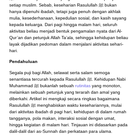
setiap muslim. Sebab, keseharian Rasulullah ﷺ bukan
hanya dipenuhi ibadah, tetapi juga penuh dengan akhlak
mulia, kesederhanaan, kepedulian sosial, dan kasih sayang
kepada keluarga. Dari pagi hingga malam hari, seluruh
aktivitas beliau menjadi bentuk pengamalan nyata dari Al-
Qur’an dan petunjuk Allah Ta’ala, sehingga kehidupan beliau
layak dijadikan pedoman dalam menjalani aktivitas sehari-
hari.
Pendahuluan
Segala puji bagi Allah, selawat serta salam semoga
senantiasa tercurah kepada Rasulullah ﷺ. Kehidupan Nabi
Muhammad ﷺ bukanlah sebuah
rutinitas
yang monoton,
melainkan sebuah petunjuk yang terarah dan amal yang
diberkahi. Artikel ini mengkaji secara ringkas bagaimana
Rasulullah ﷺ menghabiskan waktu kesehariannya, mulai
dari aktivitas ibadah di pagi hari, kehidupan di dalam rumah
tangganya, pola makan, interaksi sosial dengan umat,
hingga kegiatan di malam hari. Tinjauan ini didasarkan pada
dalil-dalil dari as-Sunnah dan perkataan para ulama.