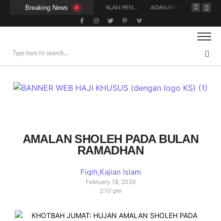
Breaking News
HUKUM DAN SYARAT MENGHADIRI UNDANGAN (IJABAT AD-DA’WAH)
AMALAN-AMALAN PENJAMIN RUMAH DI SURGA
ADAKAH WARNA KHUSUS PAKAIAN BAGI WANITA SAAT MENUNAIKAN SALAT?
AMALAN SHOLEH PADA BULAN
RAMADHAN
Fiqih
,
Kajian Islam
February 18, 2026
2:10 pm