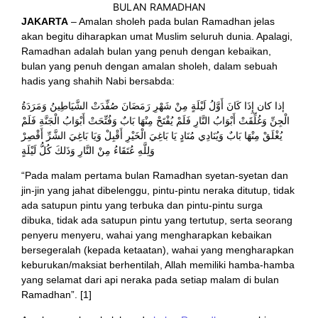
JAKARTA
– Amalan sholeh pada bulan Ramadhan jelas
akan begitu diharapkan umat Muslim seluruh dunia. Apalagi,
Ramadhan adalah bulan yang penuh dengan kebaikan,
bulan yang penuh dengan amalan sholeh, dalam sebuah
hadis yang shahih Nabi bersabda:
إذا كان إِذَا كَانَ أَوَّلُ لَيْلَةٍ مِنْ شَهْرِ رَمَضَانَ صُفِّدَتْ الشَّيَاطِينُ وَمَرَدَةُ
الْجِنِّ وَغُلِّقَتْ أَبْوَابُ النَّارِ فَلَمْ يُفْتَحْ مِنْهَا بَابٌ وَفُتِّحَتْ أَبْوَابُ الْجَنَّةِ فَلَمْ
يُغْلَقْ مِنْهَا بَابٌ وَيُنَادِي مُنَادٍ يَا بَاغِيَ الْخَيْرِ أَقْبِلْ وَيَا بَاغِيَ الشَّرِّ أَقْصِرْ
وَلِلَّهِ عُتَقَاءُ مِنْ النَّارِ وَذَلكَ كُلُّ لَيْلَةٍ
“Pada malam pertama bulan Ramadhan syetan-syetan dan
jin-jin yang jahat dibelenggu, pintu-pintu neraka ditutup, tidak
ada satupun pintu yang terbuka dan pintu-pintu surga
dibuka, tidak ada satupun pintu yang tertutup, serta seorang
penyeru menyeru, wahai yang mengharapkan kebaikan
bersegeralah (kepada ketaatan), wahai yang mengharapkan
keburukan/maksiat berhentilah, Allah memiliki hamba-hamba
yang selamat dari api neraka pada setiap malam di bulan
Ramadhan”. [1]