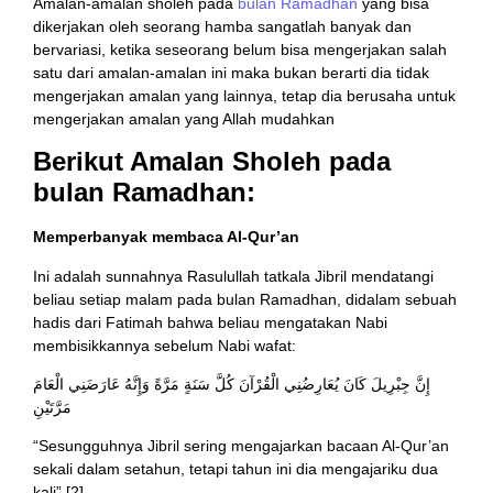
Amalan-amalan sholeh pada
bulan Ramadhan
yang bisa
dikerjakan oleh seorang hamba sangatlah banyak dan
bervariasi, ketika seseorang belum bisa mengerjakan salah
satu dari amalan-amalan ini maka bukan berarti dia tidak
mengerjakan amalan yang lainnya, tetap dia berusaha untuk
mengerjakan amalan yang Allah mudahkan
Berikut Amalan Sholeh pada
bulan Ramadhan:
Memperbanyak membaca Al-Qur’an
Ini adalah sunnahnya Rasulullah tatkala Jibril mendatangi
beliau setiap malam pada bulan Ramadhan, didalam sebuah
hadis dari Fatimah bahwa beliau mengatakan Nabi
membisikkannya sebelum Nabi wafat:
إِنَّ جِبْرِيلَ كَانَ يُعَارِضُنِي الْقُرْآنَ كُلَّ سَنَةٍ مَرَّةً وَإِنَّهُ عَارَضَنِي الْعَامَ
مَرَّتَيْنِ
“Sesungguhnya Jibril sering mengajarkan bacaan Al-Qur’an
sekali dalam setahun, tetapi tahun ini dia mengajariku dua
kali” [2]