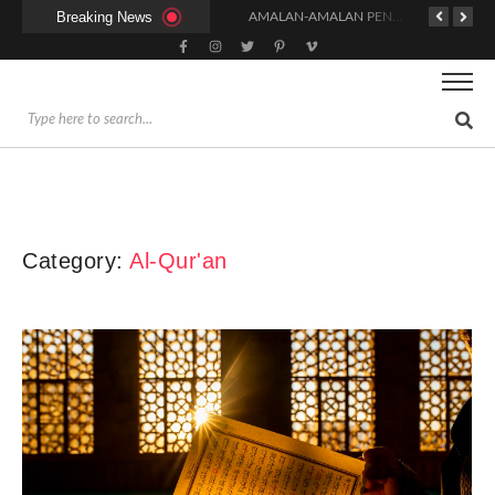
Breaking News
KAPAN WAKTU SUNNAH QAILULAH (TIDUR SIANG) YANG BENAR?
HUKUM DAN SYARAT MENGHADIRI UNDANGAN (IJABAT AD-DA’WAH)
AMALAN-AMALAN PENJAMIN RUMAH DI SURGA
Category:
Al-Qur'an