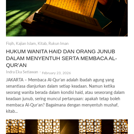
Fiqih
,
Kajian Islam
,
Kitab
,
Rukun Iman
HUKUM WANITA HAID DAN ORANG JUNUB
DALAM MENYENTUH SERTA MEMBACA AL-
QUR’AN
Indra Eka Setiawan
-
February 23, 2026
JAKARTA – Membaca Al-Qur’an adalah ibadah agung yang
senantiasa dianjurkan dalam setiap keadaan. Namun ketika
seorang wanita berada dalam kondisi haid, atau seseorang dalam
keadaan junub, sering muncul pertanyaan: apakah tetap boleh
membaca Al-Qur’an? Bagaimana dengan menyentuh mushaf,
kitab...