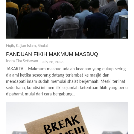
Fiqih
,
Kajian Islam
,
Sholat
PANDUAN FIKIH MAKMUM MASBUQ
Indra Eka Setiawan
-
July 28, 2026
JAKARTA – Makmum masbuq adalah keadaan yang cukup sering
dialami ketika seseorang datang terlambat ke masjid dan
mendapati imam sudah memulai shalat berjemaah. Meski terlihat
sederhana, kondisi ini memiliki sejumlah ketentuan fikih yang perlu
dipahami, mulai dari cara bergabung...