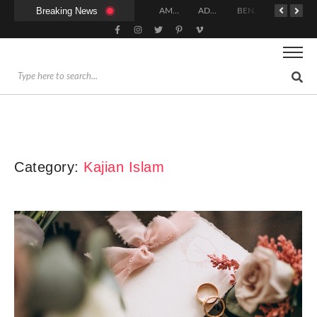
Breaking News
MACAM-MACAM GERAKAN DALAM SHALAT
PANDUAN FIKIH MAKMUM MASBUQ
KAPAN WAKTU SUNNAH QAILULAH (TIDUR SIANG) YANG BENAR?
HUKUM DAN SYARAT MENGHADIRI UNDANGAN (IJABAT AD-DA’WAH)
AMALAN-AMALAN PENJAMIN RUMAH DI SURGA
ADAKAH WARNA KHUSUS PAKAIAN BAGI WANITA SAAT MENUNAIKAN SALAT?
BENARKAH WANITA MENUNAIKAN SALAT SETELAH SELESAINYA PARA LELAKI BERJEMAAH DI MASJID?
BISAKAH SIHIR MENGHALANGI PERNIKAHAN? INI PENJELASAN ULAMA DAN CARA MENGOBATINYA MENURUT SYARIAT
Category:
Kajian Islam