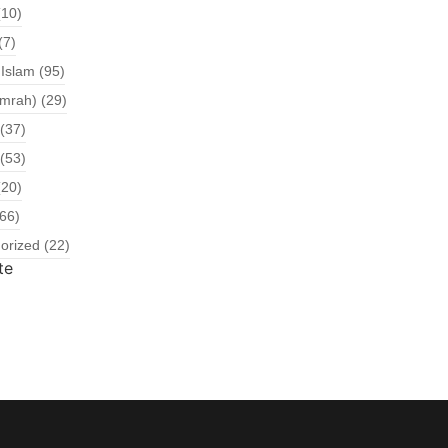
10)
(7)
Islam
(95)
Umrah)
(29)
(37)
(53)
20)
66)
orized
(22)
te