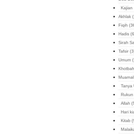
Kajian
Akhlak
(
Fiqih
(3
Hadis
(6
Sirah S
Tafsir
(3
Umum
(
Khotbah
Muamal
Tanya
Rukun
Allah
(
Hari k
Kitab
(
Malaik