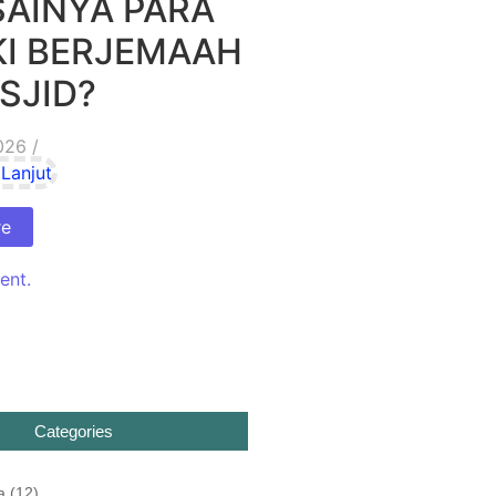
SAINYA PARA
KI BERJEMAAH
SJID?
026
/
Lanjut
re
ent.
Categories
a
(12)