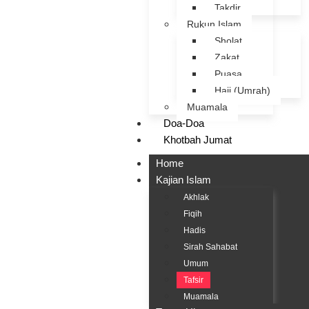
Takdir
Rukun Islam
Sholat
Zakat
Puasa
Haji (Umrah)
Muamala
Doa-Doa
Khotbah Jumat
Home
Kajian Islam
Akhlak
Fiqih
Hadis
Sirah Sahabat
Umum
Tafsir
Muamala