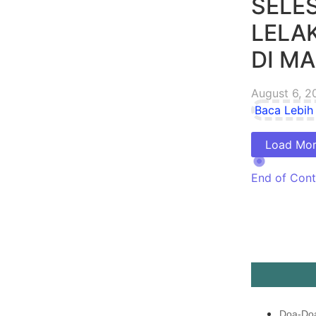
SELE
LELA
DI MA
August 6, 2
Baca Lebih 
Load Mo
End of Cont
Doa-Do