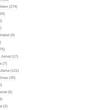
 Islam
(274)
24)
6)
)
ahabat
(9)
)
75)
 Jumat
(17)
a
(7)
 Ulama
(121)
 Iman
(35)
5)
iamat
(5)
9)
at
(2)