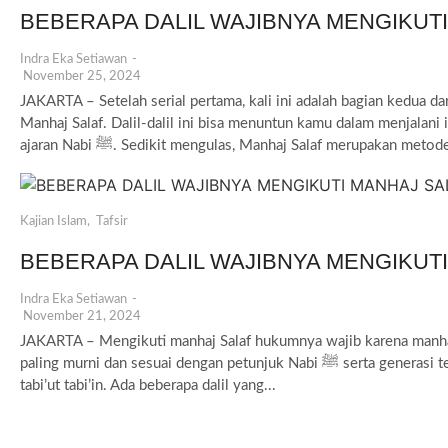
BEBERAPA DALIL WAJIBNYA MENGIKUTI
Indra Eka Setiawan
-
November 25, 2024
JAKARTA – Setelah serial pertama, kali ini adalah bagian kedua da
Manhaj Salaf. Dalil-dalil ini bisa menuntun kamu dalam menjalan
ajaran Nabi ﷺ. Sedikit mengulas, Manhaj Salaf merupakan metode
Kajian Islam
,
Tafsir
BEBERAPA DALIL WAJIBNYA MENGIKUTI
Indra Eka Setiawan
-
November 21, 2024
JAKARTA – Mengikuti manhaj Salaf hukumnya wajib karena manha
paling murni dan sesuai dengan petunjuk Nabi ﷺ serta generasi terbaik umat Islam, yaitu para sahabat, tabi’in, dan
tabi’ut tabi’in. Ada beberapa dalil yang...