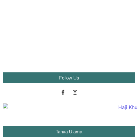
Mavic Phantom Drone
Imaging Above Everything
Follow Us
Tanya Ulama