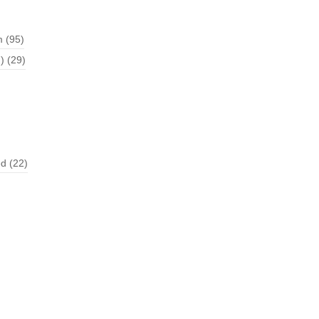
m
(95)
)
(29)
ed
(22)