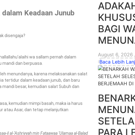
ADAKA
a dalam Keadaan Junub
KHUSUS
BAGI W
ak disengaja?
MENUNA
August 6, 2026
llallahu’alaihi wa sallam pernah dalam
Baca Lebih Lanj
au mandi dan berpuasa.
boleh menundanya, karena melaksanakan salat
a tertidur dalam keadaan junub, dan baru
a mandi besar, kemudian salat Subuh dan
BENARK
puasa, kemudian mimpi basah, maka ia harus
MENUNA
ur atau Asar, dan tetap melanjutkan
SETELA
PARA L
saa-il al-‘Ashriyyah min Fataawaa ‘Ulamaa al-Balad