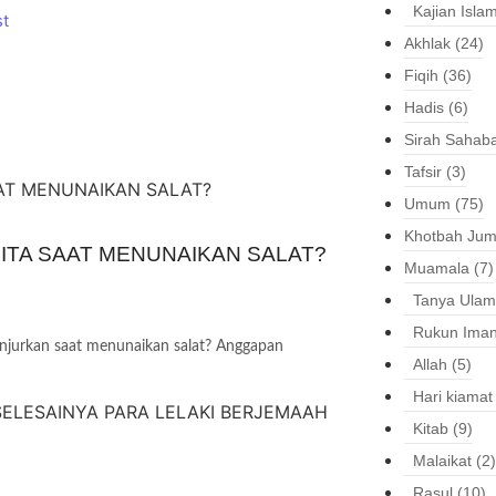
Kajian Isla
t
Akhlak
(24)
Fiqih
(36)
Hadis
(6)
Sirah Sahaba
Tafsir
(3)
Umum
(75)
Khotbah Jum
ITA SAAT MENUNAIKAN SALAT?
Muamala
(7)
Tanya Ulam
Rukun Ima
njurkan saat menunaikan salat? Anggapan
Allah
(5)
Hari kiamat
Kitab
(9)
Malaikat
(2)
Rasul
(10)