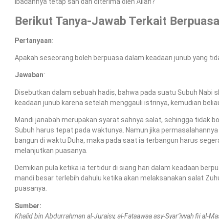
ibadahnya tetap sah dan diterima oleh Allah?
Berikut Tanya-Jawab Terkait Berpuas
Pertanyaan
:
Apakah seseorang boleh berpuasa dalam keadaan junub yang tid
Jawaban
:
Disebutkan dalam sebuah hadis, bahwa pada suatu Subuh Nabi sha
keadaan junub karena setelah menggauli istrinya, kemudian beli
Mandi janabah merupakan syarat sahnya salat, sehingga tidak 
Subuh harus tepat pada waktunya. Namun jika permasalahannya i
bangun di waktu Duha, maka pada saat ia terbangun harus seger
melanjutkan puasanya.
Demikian pula ketika ia tertidur di siang hari dalam keadaan ber
mandi besar terlebih dahulu ketika akan melaksanakan salat Zuh
puasanya.
Sumber:
Khalid bin Abdurrahman al-Juraisy, al-Fataawaa asy-Syar’iyyah fii al-Ma