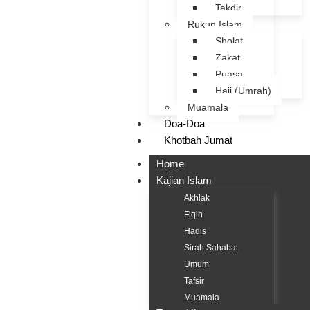
Takdir
Rukun Islam
Sholat
Zakat
Puasa
Haji (Umrah)
Muamala
Doa-Doa
Khotbah Jumat
Home
Kajian Islam
Akhlak
Fiqih
Hadis
Sirah Sahabat
Umum
Tafsir
Muamala