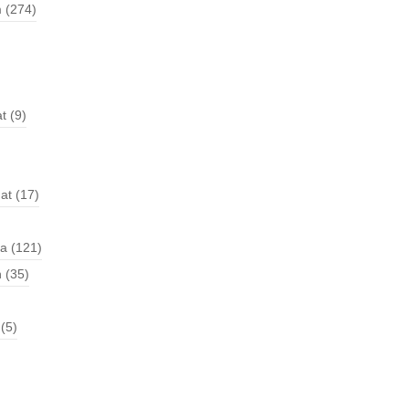
m
(274)
t
(9)
at
(17)
a
(121)
n
(35)
(5)