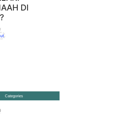
AAH DI
?
/
ut
Categories
)