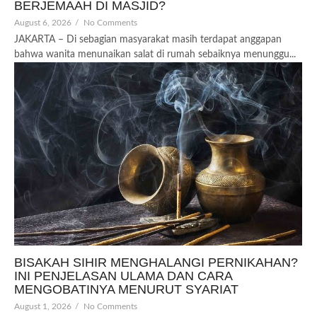
BERJEMAAH DI MASJID?
August 6, 2026
/
No Comments
JAKARTA – Di sebagian masyarakat masih terdapat anggapan
bahwa wanita menunaikan salat di rumah sebaiknya menunggu...
BISAKAH SIHIR MENGHALANGI PERNIKAHAN?
INI PENJELASAN ULAMA DAN CARA
MENGOBATINYA MENURUT SYARIAT
August 1, 2026
/
No Comments