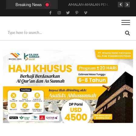
Breaking News
KAPAN WAKTU SUNNAH QAILULAH (TIDUR SIANG) YANG BENAR?
HUKUM DAN SYARAT MENGHADIRI UNDANGAN (IJABAT AD-DA’WAH)
AMALAN-AMALAN PENJAMIN RUMAH DI SURGA