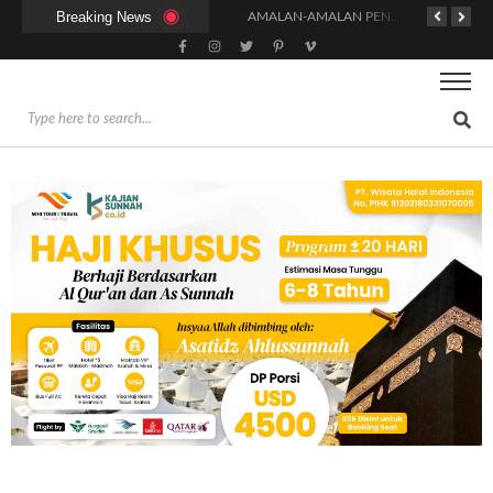
Breaking News
KAPAN WAKTU SUNNAH QAILULAH (TIDUR SIANG) YANG BENAR?
HUKUM DAN SYARAT MENGHADIRI UNDANGAN (IJABAT AD-DA’WAH)
AMALAN-AMALAN PENJAMIN RUMAH DI SURGA