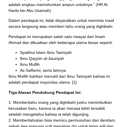
adalah engkau memohonkan ampun untuknya.” (HR Al-
Harits bin Abu Usamah)
Dalam pendapat ini, tidak disyaratkan untuk meminta maaf
secara langsung atau memberi tahu orang yang dighibahi.
Pendapat ini merupakan salah satu riwayat dari Imam
Ahmad dan dikuatkan oleh beberapa ulama besar seperti:
Syaikhul Islam Ibnu Taimiyah
Ibnu Qayyim al-Jauziyah
Ibnu Muflih
As-Saffarini, serta lainnya.
Ibnu Muflih bahkan menukil dari Ibnu Taimiyah bahwa ini
adalah pendapat mayoritas ulama. [1]
Tiga Alasan Pendukung Pendapat Ini:
1. Memberitahu orang yang dighibahi justru menimbulkan
kerusakan baru, karena ia akan merasa lebih tersakiti
setelah mengetahui bahwa ia telah digunjing.
2. Memberitahukan bisa memicu permusuhan dan dendam,
sebab jiwa manusia sulit menahan diri untuk tetap adil dan