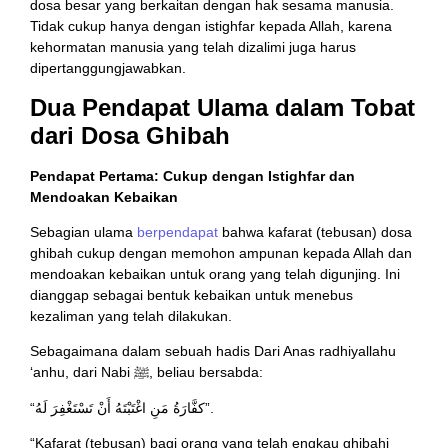
dosa besar yang berkaitan dengan hak sesama manusia.
Tidak cukup hanya dengan istighfar kepada Allah, karena
kehormatan manusia yang telah dizalimi juga harus
dipertanggungjawabkan.
Dua Pendapat Ulama dalam Tobat
dari Dosa Ghibah
Pendapat Pertama: Cukup dengan Istighfar dan
Mendoakan Kebaikan
Sebagian ulama
berpendapat
bahwa kafarat (tebusan) dosa
ghibah cukup dengan memohon ampunan kepada Allah dan
mendoakan kebaikan untuk orang yang telah digunjing. Ini
dianggap sebagai bentuk kebaikan untuk menebus
kezaliman yang telah dilakukan.
Sebagaimana dalam sebuah hadis Dari Anas radhiyallahu
‘anhu, dari Nabi ﷺ, beliau bersabda:
“كفَّارَةُ مَنِ اغْتَبْتَهُ أَنْ تَسْتَغْفِرَ لَهُ”.
“Kafarat (tebusan) bagi orang yang telah engkau ghibahi