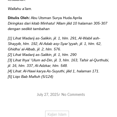
Wallahu a’lam.
Ditulis Oleh:
Abu Utsman Surya Huda Aprila
Diringkas dari kitab Minhatul ‘Allam jilid 10 halaman 305-307
dengan sedikit tambahan
[1] Lihat Madarij as-Salikin, jil. 1, hlm. 291, Al-Wabil ash-
Shayyib, hlm. 192, Al-Adab asy-Syar’iyyah, jil. 1, hlm. 62,
Ghidha’ al-Albab, jil. 2, hlm. 576.
[2] Lihat Madarij as-Salikin, jil. 1, hlm. 290
[3] Lihat Ihya’ ‘Ulum ad-Din, jil. 3, hlm. 163, Tafsir al-Qurthubi,
jil. 16, hlm. 337, Al-Adzkar, hlm. 548.
[4] Lihat: Al-Hawi karya As-Suyuthi, jilid 1, halaman 171.
[5] Liqo Bab Maftuh (5/124)
July 27, 2025
No Comments
/
Kajian Islam