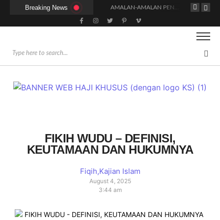
Breaking News
HUKUM DAN SYARAT MENGHADIRI UNDANGAN (IJABAT AD-DA’WAH)
AMALAN-AMALAN PENJAMIN RUMAH DI SURGA
ADAKAH WARNA KHUSUS PAKAIAN BAGI WANITA SAAT MENUNAIKAN SALAT?
FIKIH WUDU – DEFINISI,
KEUTAMAAN DAN HUKUMNYA
Fiqih
,
Kajian Islam
August 4, 2025
3:44 am