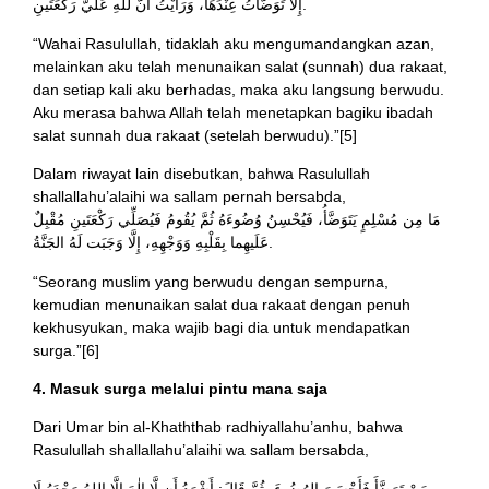
إِلَّا تَوَضَّأْتُ عِنْدَهَا، وَرَأَيْتُ أَنَّ للهِ عَلَيَّ رَكْعَتَينِ.
“Wahai Rasulullah, tidaklah aku mengumandangkan azan,
melainkan aku telah menunaikan salat (sunnah) dua rakaat,
dan setiap kali aku berhadas, maka aku langsung berwudu.
Aku merasa bahwa Allah telah menetapkan bagiku ibadah
salat sunnah dua rakaat (setelah berwudu).”[5]
Dalam riwayat lain disebutkan, bahwa Rasulullah
shallallahu’alaihi wa sallam pernah bersabda,
مَا مِن مُسْلِمٍ يَتَوَضَّأُ، فَيُحْسِنُ وُضُوءَهُ ثُمَّ يُقُومُ فَيُصَلِّي رَكْعَتَينِ مُقْبِلٌ
عَلَيهِما بِقَلْبِهِ وَوَجْهِهِ، إِلَّا وَجَبَت لَهُ الجَنَّةُ.
“Seorang muslim yang berwudu dengan sempurna,
kemudian menunaikan salat dua rakaat dengan penuh
kekhusyukan, maka wajib bagi dia untuk mendapatkan
surga.”[6]
4. Masuk surga melalui pintu mana saja
Dari Umar bin al-Khaththab radhiyallahu’anhu, bahwa
Rasulullah shallallahu’alaihi wa sallam bersabda,
مَنْ تَوَضَّأَ فَأَحْسَنَ الوُضُوءَ، ثُمَّ قَالَ: أَشْهَدُ أَن لَّا إِلٰهَ إِلَّا اللهُ وَحْدَهُ لَا