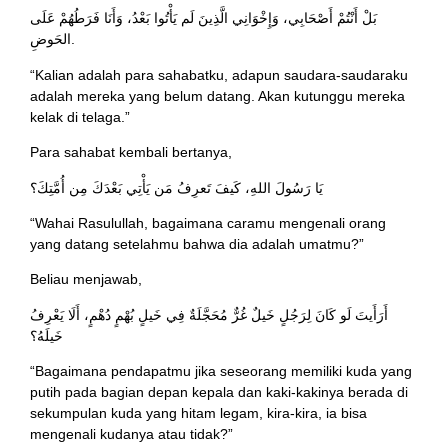
بَلْ أَنْتُمْ أَصْحَابِي، وَإِخْوَانِي الَّذِينَ لَم يَأْتُوا بَعْدُ، وَأَنَا فَرَطُهُمْ عَلَى
الحَوضِ.
“Kalian adalah para sahabatku, adapun saudara-saudaraku
adalah mereka yang belum datang. Akan kutunggu mereka
kelak di telaga.”
Para sahabat kembali bertanya,
يَا رَسُولَ اللهِ، كَيفَ تَعرِفُ مَن يَأْتِي بَعْدَكَ مِن أُمَّتِكَ؟
“Wahai Rasulullah, bagaimana caramu mengenali orang
yang datang setelahmu bahwa dia adalah umatmu?”
Beliau menjawab,
أَرَأَيتَ لَو كَانَ لِرَجُلٍ خَيلٌ غُرٌّ مُحَجَّلَةٌ فِي خَيلٍ بُهْمٍ دُهْمٍ، أَلَا يَعْرِفُ
خَيلَهُ؟
“Bagaimana pendapatmu jika seseorang memiliki kuda yang
putih pada bagian depan kepala dan kaki-kakinya berada di
sekumpulan kuda yang hitam legam, kira-kira, ia bisa
mengenali kudanya atau tidak?”