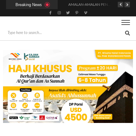
Breaking News
KAPAN WAKTU SUNNAH QAILULAH (TIDUR SIANG) YANG BENAR?
HUKUM DAN SYARAT MENGHADIRI UNDANGAN (IJABAT AD-DA’WAH)
AMALAN-AMALAN PENJAMIN RUMAH DI SURGA