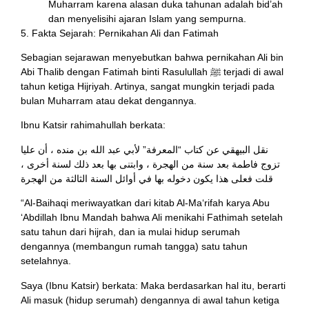
Muharram karena alasan duka tahunan adalah bid’ah
dan menyelisihi ajaran Islam yang sempurna.
5. Fakta Sejarah: Pernikahan Ali dan Fatimah
Sebagian sejarawan menyebutkan bahwa pernikahan Ali bin
Abi Thalib dengan Fatimah binti Rasulullah ﷺ terjadi di awal
tahun ketiga Hijriyah. Artinya, sangat mungkin terjadi pada
bulan Muharram atau dekat dengannya.
Ibnu Katsir rahimahullah berkata:
نقل البيهقي عن كتاب “المعرفة” لأبي عبد الله بن منده ، أن عليا
تزوج فاطمة بعد سنة من الهجرة ، وابتنى بها بعد ذلك لسنة أخرى ،
قلت فعلى هذا يكون دخوله بها في أوائل السنة الثالثة من الهجرة
“Al-Baihaqi meriwayatkan dari kitab Al-Ma‘rifah karya Abu
‘Abdillah Ibnu Mandah bahwa Ali menikahi Fathimah setelah
satu tahun dari hijrah, dan ia mulai hidup serumah
dengannya (membangun rumah tangga) satu tahun
setelahnya.
Saya (Ibnu Katsir) berkata: Maka berdasarkan hal itu, berarti
Ali masuk (hidup serumah) dengannya di awal tahun ketiga