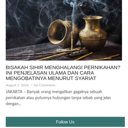
BISAKAH SIHIR MENGHALANGI PERNIKAHAN?
INI PENJELASAN ULAMA DAN CARA
MENGOBATINYA MENURUT SYARIAT
August 1, 2026
/
No Comments
JAKARTA – Banyak orang mengaitkan gagalnya sebuah
pernikahan atau putusnya hubungan tanpa sebab yang jelas
dengan...
Follow Us