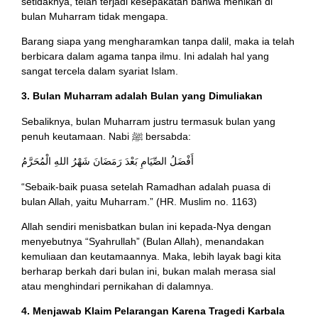
setidaknya, telah terjadi kesepakatan bahwa menikah di
bulan Muharram tidak mengapa.
Barang siapa yang mengharamkan tanpa dalil, maka ia telah
berbicara dalam agama tanpa ilmu. Ini adalah hal yang
sangat tercela dalam syariat Islam.
3. Bulan Muharram adalah Bulan yang Dimuliakan
Sebaliknya, bulan Muharram justru termasuk bulan yang
penuh keutamaan. Nabi ﷺ bersabda:
أَفْضَلُ الصِّيَامِ بَعْدَ رَمَضَانَ شَهْرُ اللهِ الْمُحَرَّمُ
“Sebaik-baik puasa setelah Ramadhan adalah puasa di
bulan Allah, yaitu Muharram.” (HR. Muslim no. 1163)
Allah sendiri menisbatkan bulan ini kepada-Nya dengan
menyebutnya “Syahrullah” (Bulan Allah), menandakan
kemuliaan dan keutamaannya. Maka, lebih layak bagi kita
berharap berkah dari bulan ini, bukan malah merasa sial
atau menghindari pernikahan di dalamnya.
4. Menjawab Klaim Pelarangan Karena Tragedi Karbala