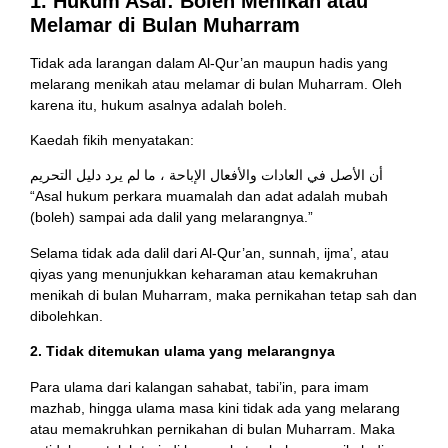
1. Hukum Asal: Boleh Menikah atau
Melamar di Bulan Muharram
Tidak ada larangan dalam Al-Qur’an maupun hadis yang
melarang menikah atau melamar di bulan Muharram. Oleh
karena itu, hukum asalnya adalah boleh.
Kaedah fikih menyatakan:
أن الأصل في العادات والأفعال الإباحة ، ما لم يرد دليل التحريم
“Asal hukum perkara muamalah dan adat adalah mubah
(boleh) sampai ada dalil yang melarangnya.”
Selama tidak ada dalil dari Al-Qur’an, sunnah, ijma’, atau
qiyas yang menunjukkan keharaman atau kemakruhan
menikah di bulan Muharram, maka pernikahan tetap sah dan
dibolehkan.
2. Tidak ditemukan ulama yang melarangnya
Para ulama dari kalangan sahabat, tabi’in, para imam
mazhab, hingga ulama masa kini tidak ada yang melarang
atau memakruhkan pernikahan di bulan Muharram. Maka