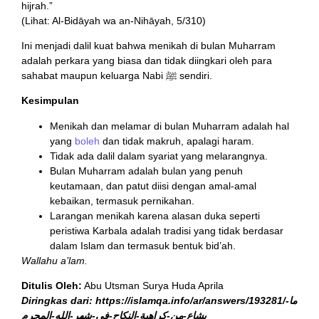
hijrah.”
(Lihat: Al-Bidāyah wa an-Nihāyah, 5/310)
Ini menjadi dalil kuat bahwa menikah di bulan Muharram
adalah perkara yang biasa dan tidak diingkari oleh para
sahabat maupun keluarga Nabi ﷺ sendiri.
Kesimpulan
Menikah dan melamar di bulan Muharram adalah hal
yang
boleh
dan tidak makruh, apalagi haram.
Tidak ada dalil dalam syariat yang melarangnya.
Bulan Muharram adalah bulan yang penuh
keutamaan, dan patut diisi dengan amal-amal
kebaikan, termasuk pernikahan.
Larangan menikah karena alasan duka seperti
peristiwa Karbala adalah tradisi yang tidak berdasar
dalam Islam dan termasuk bentuk bid’ah.
Wallahu a’lam.
Ditulis Oleh:
Abu Utsman Surya Huda Aprila
Diringkas dari: https://islamqa.info/ar/answers/193281/ما-
يشاع-من-كراهية-النكاح-في-شهر-الله-المحرم