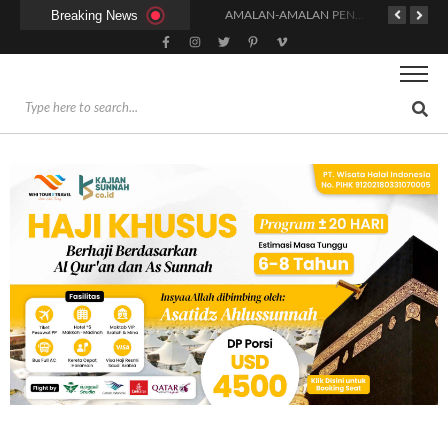
Breaking News
KAPAN WAKTU SUNNAH QAILULAH (TIDUR SIANG) YANG BENAR?
HUKUM DAN SYARAT MENGHADIRI UNDANGAN (IJABAT AD-DA’WAH)
AMALAN-AMALAN PENJAMIN RUMAH DI SURGA