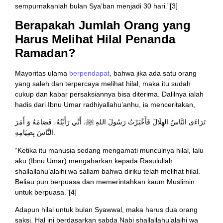
sempurnakanlah bulan Sya’ban menjadi 30 hari.”[3]
Berapakah Jumlah Orang yang
Harus Melihat Hilal Penanda
Ramadan?
Mayoritas ulama
berpendapat
, bahwa jika ada satu orang
yang saleh dan terpercaya melihat hilal, maka itu sudah
cukup dan kabar persaksiannya bisa diterima. Dalilnya ialah
hadis dari Ibnu Umar radhiyallahu’anhu, ia menceritakan,
تَرَاءَى النَّاسُ الهِلَالَ فَأَخْبَرْتُ رَسُولَ اللهِ ﷺ، أَنِّي رَأَيْتُهُ، فَصَامَهُ وَ أَمَرَ
النَّاسَ بِصِيَامِهِ.
“Ketika itu manusia sedang mengamati munculnya hilal, lalu
aku (Ibnu Umar) mengabarkan kepada Rasulullah
shallallahu’alaihi wa sallam bahwa diriku telah melihat hilal.
Beliau pun berpuasa dan memerintahkan kaum Muslimin
untuk berpuasa.”[4]
Adapun hilal untuk bulan Syawwal, maka harus dua orang
saksi. Hal ini berdasarkan sabda Nabi shallallahu’alaihi wa