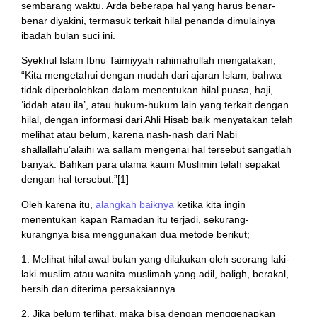
sembarang waktu. Arda beberapa hal yang harus benar-
benar diyakini, termasuk terkait hilal penanda dimulainya
ibadah bulan suci ini.
Syekhul Islam Ibnu Taimiyyah rahimahullah mengatakan,
“Kita mengetahui dengan mudah dari ajaran Islam, bahwa
tidak diperbolehkan dalam menentukan hilal puasa, haji,
‘iddah atau ila’, atau hukum-hukum lain yang terkait dengan
hilal, dengan informasi dari Ahli Hisab baik menyatakan telah
melihat atau belum, karena nash-nash dari Nabi
shallallahu’alaihi wa sallam mengenai hal tersebut sangatlah
banyak. Bahkan para ulama kaum Muslimin telah sepakat
dengan hal tersebut.”[1]
Oleh karena itu,
alangkah baiknya
ketika kita ingin
menentukan kapan Ramadan itu terjadi, sekurang-
kurangnya bisa menggunakan dua metode berikut;
1. Melihat hilal awal bulan yang dilakukan oleh seorang laki-
laki muslim atau wanita muslimah yang adil, baligh, berakal,
bersih dan diterima persaksiannya.
2. Jika belum terlihat, maka bisa dengan menggenapkan