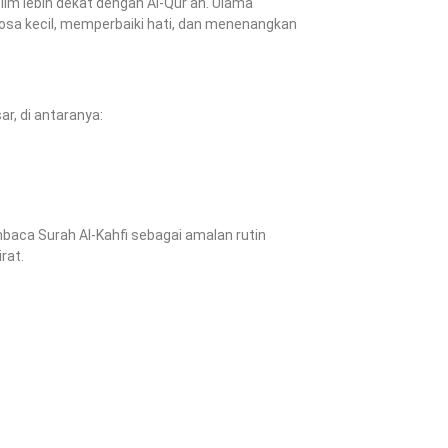
m lebih dekat dengan Al-Qur’an. Ulama
a kecil, memperbaiki hati, dan menenangkan
r, di antaranya:
baca Surah Al-Kahfi sebagai amalan rutin
rat.