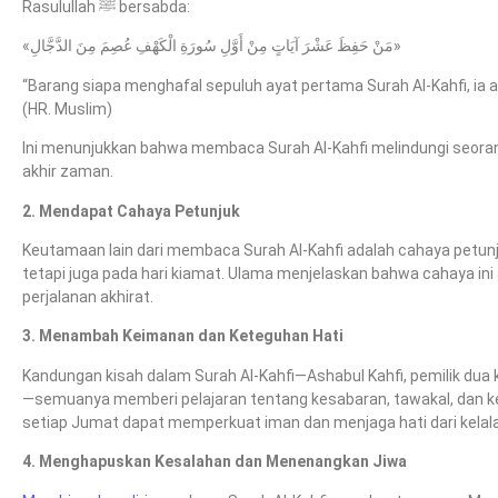
Rasulullah ﷺ bersabda:
«مَنْ حَفِظَ عَشْرَ آيَاتٍ مِنْ أَوَّلِ سُورَةِ الْكَهْفِ عُصِمَ مِنَ الدَّجَّالِ»
“Barang siapa menghafal sepuluh ayat pertama Surah Al-Kahfi, ia akan
(HR. Muslim)
Ini menunjukkan bahwa membaca Surah Al-Kahfi melindungi seorang 
akhir zaman.
2. Mendapat Cahaya Petunjuk
Keutamaan lain dari membaca Surah Al-Kahfi adalah cahaya petunju
tetapi juga pada hari kiamat. Ulama menjelaskan bahwa cahaya i
perjalanan akhirat.
3. Menambah Keimanan dan Keteguhan Hati
Kandungan kisah dalam Surah Al-Kahfi—Ashabul Kahfi, pemilik dua k
—semuanya memberi pelajaran tentang kesabaran, tawakal, dan ke
setiap Jumat dapat memperkuat iman dan menjaga hati dari kelala
4. Menghapuskan Kesalahan dan Menenangkan Jiwa