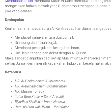
Membiasakan diri
membaca Surah Al-Kahfi membuat seorang Musli
mengatakan bahwa tilawah yang rutin mampu menghapus dosa-dos
jiwa yang gelisah.
Kesimpulan
Keutamaan membaca Surah Al-Kahfi setiap hari Jumat sangat besa
Mendapat cahaya antara dua Jumat,
Dilindungi dari fitnah Dajjal,
Mendapat petunjuk dan keteguhan iman,
Hati lebih tenang dan dekat dengan Al-Qur’an.
Maka sangat dianjurkan bagi setiap Muslim untuk menjadikan mem
setiap Jumat demi meraih keberkahan hidup dan keselamatan akhi
Referensi
HR. Al-Hakim dalam Al-Mustadrak
HR. Al-Baihaqi dalam Syu’abul Iman
HR. Muslim no. 809
Tafsir Ibnu Katsir – Surat Al-Kahfi
Riyadhus Shalihin – Imam Nawawi
Jami’ul Ulum wal Hikam – Ibnu Rajab