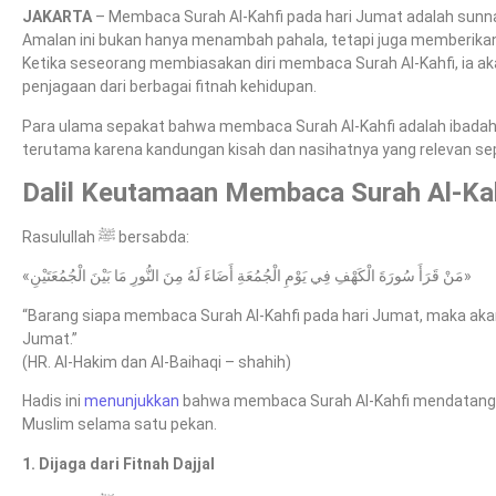
JAKARTA
– Membaca Surah Al-Kahfi pada hari Jumat adalah sunnah 
Amalan ini bukan hanya menambah pahala, tetapi juga memberikan
Ketika seseorang membiasakan diri membaca Surah Al-Kahfi, ia 
penjagaan dari berbagai fitnah kehidupan.
Para ulama sepakat bahwa membaca Surah Al-Kahfi adalah ibadah
terutama karena kandungan kisah dan nasihatnya yang relevan s
Dalil Keutamaan Membaca Surah Al-Ka
Rasulullah ﷺ bersabda:
«مَنْ قَرَأَ سُورَةَ الْكَهْفِ فِي يَوْمِ الْجُمُعَةِ أَضَاءَ لَهُ مِنَ النُّورِ مَا بَيْنَ الْجُمُعَتَيْنِ»
“Barang siapa membaca Surah Al-Kahfi pada hari Jumat, maka ak
Jumat.”
(HR. Al-Hakim dan Al-Baihaqi – shahih)
Hadis ini
menunjukkan
bahwa membaca Surah Al-Kahfi mendatangk
Muslim selama satu pekan.
1. Dijaga dari Fitnah Dajjal