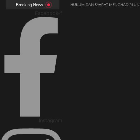
Breaking News
HUKUM DAN SYARAT MENGHADIRI UND
AMALAN-AMALAN PENJAMIN RUMAH D
Facebook-f
ADAKAH WARNA KHUSUS PAKAIAN BAG
BENARKAH WANITA MENUNAIKAN SALAT
BISAKAH SIHIR MENGHALANGI PERNI
PAKAH ADA BATAS MINIMAL DAN MAK
APAKAH KHUTBAH JUMAT MEMILIKI SY
MACAM-MACAM GERAKAN DALAM SH
PANDUAN FIKIH MAKMUM MASBUQ
KAPAN WAKTU SUNNAH QAILULAH (TID
Instagram