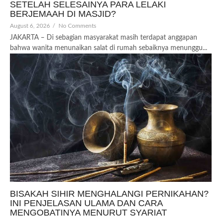
SETELAH SELESAINYA PARA LELAKI
BERJEMAAH DI MASJID?
August 6, 2026
/
No Comments
JAKARTA – Di sebagian masyarakat masih terdapat anggapan
bahwa wanita menunaikan salat di rumah sebaiknya menunggu...
BISAKAH SIHIR MENGHALANGI PERNIKAHAN?
INI PENJELASAN ULAMA DAN CARA
MENGOBATINYA MENURUT SYARIAT