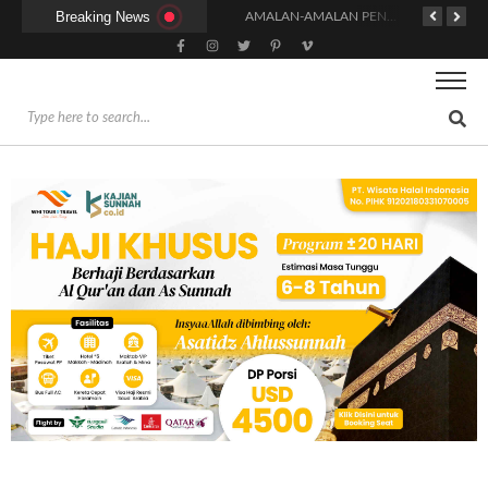
Breaking News
KAPAN WAKTU SUNNAH QAILULAH (TIDUR SIANG) YANG BENAR?
HUKUM DAN SYARAT MENGHADIRI UNDANGAN (IJABAT AD-DA’WAH)
AMALAN-AMALAN PENJAMIN RUMAH DI SURGA