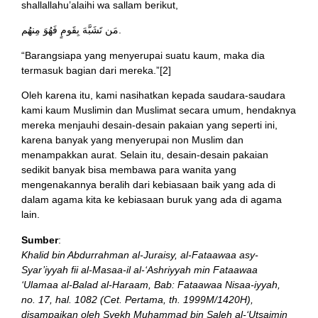
shallallahu’alaihi wa sallam berikut,
مَن تَشَبَّهَ بِقَومٍ فَهُوَ مِنهُم.
“Barangsiapa yang menyerupai suatu kaum, maka dia
termasuk bagian dari mereka.”[2]
Oleh karena itu, kami nasihatkan kepada saudara-saudara
kami kaum Muslimin dan Muslimat secara umum, hendaknya
mereka menjauhi desain-desain pakaian yang seperti ini,
karena banyak yang menyerupai non Muslim dan
menampakkan aurat. Selain itu, desain-desain pakaian
sedikit banyak bisa membawa para wanita yang
mengenakannya beralih dari kebiasaan baik yang ada di
dalam agama kita ke kebiasaan buruk yang ada di agama
lain.
Sumber
:
Khalid bin Abdurrahman al-Juraisy, al-Fataawaa asy-
Syar’iyyah fii al-Masaa-il al-‘Ashriyyah min Fataawaa
‘Ulamaa al-Balad al-Haraam, Bab: Fataawaa Nisaa-iyyah,
no. 17, hal. 1082 (Cet. Pertama, th. 1999M/1420H),
disampaikan oleh Syekh Muhammad bin Saleh al-‘Utsaimin