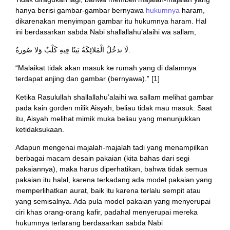
hanya berisi gambar-gambar bernyawa
hukumnya
haram,
dikarenakan menyimpan gambar itu hukumnya haram. Hal
ini berdasarkan sabda Nabi shallallahu’alaihi wa sallam,
لَا تدخُلُ الْمَلائِكَةُ بَيتًا فِيهِ كَلْبٌ وَلا صُورةٌ.
“Malaikat tidak akan masuk ke rumah yang di dalamnya
terdapat anjing dan gambar (bernyawa).” [1]
Ketika Rasulullah shallallahu’alaihi wa sallam melihat gambar
pada kain gorden milik Aisyah, beliau tidak mau masuk. Saat
itu, Aisyah melihat mimik muka beliau yang menunjukkan
ketidaksukaan.
Adapun mengenai majalah-majalah tadi yang menampilkan
berbagai macam desain pakaian (kita bahas dari segi
pakaiannya), maka harus diperhatikan, bahwa tidak semua
pakaian itu halal, karena terkadang ada model pakaian yang
memperlihatkan aurat, baik itu karena terlalu sempit atau
yang semisalnya. Ada pula model pakaian yang menyerupai
ciri khas orang-orang kafir, padahal menyerupai mereka
hukumnya terlarang berdasarkan sabda Nabi