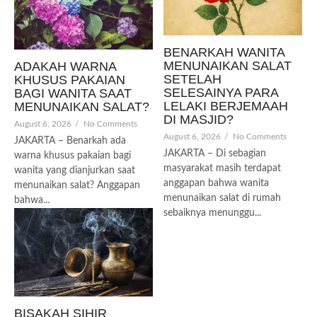
BENARKAH WANITA
MENUNAIKAN SALAT
ADAKAH WARNA
SETELAH
KHUSUS PAKAIAN
SELESAINYA PARA
BAGI WANITA SAAT
LELAKI BERJEMAAH
MENUNAIKAN SALAT?
DI MASJID?
August 6, 2026
/
No Comments
August 6, 2026
/
No Comments
JAKARTA – Benarkah ada
JAKARTA – Di sebagian
warna khusus pakaian bagi
masyarakat masih terdapat
wanita yang dianjurkan saat
anggapan bahwa wanita
menunaikan salat? Anggapan
menunaikan salat di rumah
bahwa...
sebaiknya menunggu...
BISAKAH SIHIR