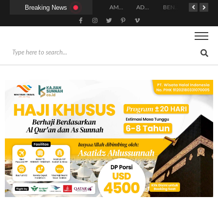
Breaking News
MACAM-MACAM GERAKAN DALAM SHALAT
PANDUAN FIKIH MAKMUM MASBUQ
KAPAN WAKTU SUNNAH QAILULAH (TIDUR SIANG) YANG BENAR?
HUKUM DAN SYARAT MENGHADIRI UNDANGAN (IJABAT AD-DA’WAH)
AMALAN-AMALAN PENJAMIN RUMAH DI SURGA
ADAKAH WARNA KHUSUS PAKAIAN BAGI WANITA SAAT MENUNAIKAN SALAT?
BENARKAH WANITA MENUNAIKAN SALAT SETELAH SELESAINYA PARA LELAKI BERJEMAAH DI MASJID?
BISAKAH SIHIR MENGHALANGI PERNIKAHAN? INI PENJELASAN ULAMA DAN CARA MENGOBATINYA MENURUT SYARIAT