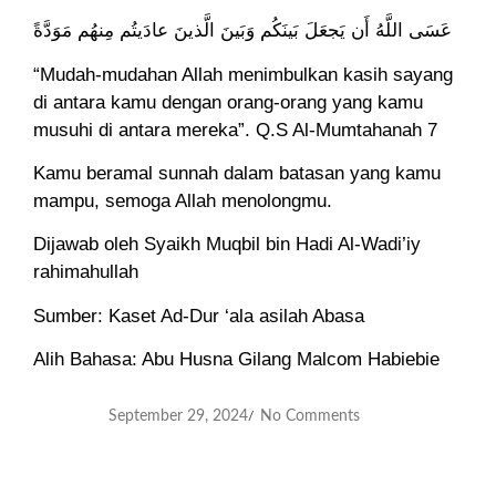
عَسَى اللَّهُ أَن يَجعَلَ بَينَكُم وَبَينَ الَّذينَ عادَيتُم مِنهُم مَوَدَّةً
“Mudah-mudahan Allah menimbulkan kasih sayang
di antara kamu dengan orang-orang yang kamu
musuhi di antara mereka”. Q.S Al-Mumtahanah 7
Kamu beramal sunnah dalam batasan yang kamu
mampu, semoga Allah menolongmu.
Dijawab oleh Syaikh Muqbil bin Hadi Al-Wadi’iy
rahimahullah
Sumber: Kaset Ad-Dur ‘ala asilah Abasa
Alih Bahasa: Abu Husna Gilang Malcom Habiebie
September 29, 2024
No Comments
/