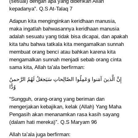
(sesuai) dengan apa yang diberikan Allah
kepadanya”. Q.S At-Talaq 7
Adapun kita menginginkan keridhaan manusia,
maka ingatlah bahwasannya keridhaan manusia
adalah sesuatu yang tidak bisa dicapai, dan apakah
kita tahu bahwa tatkala kita mengamalkan sunnah
membuat orang benci atau bahkan karena kita
mengamalkan sunnah menjadi sebab orang cinta
sama kita, Allah ta’ala berfirman:
إِنَّ الَّذينَ آمَنوا وَعَمِلُوا الصّالِحاتِ سَيَجعَلُ لَهُمُ الرَّحمنُ
وُدًّا
“Sungguh, orang-orang yang beriman dan
mengerjakan kebajikan, kelak (Allah) Yang Maha
Pengasih akan menanamkan rasa kasih sayang
(dalam hati mereka)”. Q.S Maryam 96
Allah ta’ala juga berfirman: