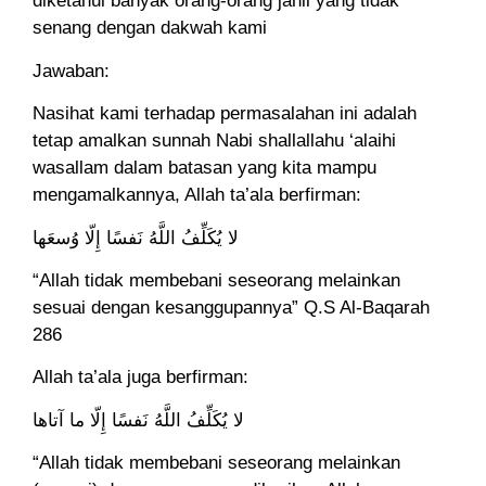
diketahui banyak orang-orang jahil yang tidak
senang dengan dakwah kami
Jawaban:
Nasihat kami terhadap permasalahan ini adalah
tetap amalkan sunnah Nabi shallallahu ‘alaihi
wasallam dalam batasan yang kita mampu
mengamalkannya, Allah ta’ala berfirman:
لا يُكَلِّفُ اللَّهُ نَفسًا إِلّا وُسعَها
“Allah tidak membebani seseorang melainkan
sesuai dengan kesanggupannya” Q.S Al-Baqarah
286
Allah ta’ala juga berfirman:
لا يُكَلِّفُ اللَّهُ نَفسًا إِلّا ما آتاها
“Allah tidak membebani seseorang melainkan