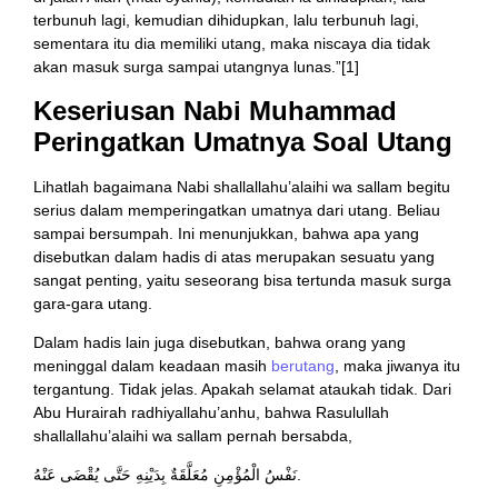
terbunuh lagi, kemudian dihidupkan, lalu terbunuh lagi,
sementara itu dia memiliki utang, maka niscaya dia tidak
akan masuk surga sampai utangnya lunas.”[1]
Keseriusan Nabi Muhammad
Peringatkan Umatnya Soal Utang
Lihatlah bagaimana Nabi shallallahu’alaihi wa sallam begitu
serius dalam memperingatkan umatnya dari utang. Beliau
sampai bersumpah. Ini menunjukkan, bahwa apa yang
disebutkan dalam hadis di atas merupakan sesuatu yang
sangat penting, yaitu seseorang bisa tertunda masuk surga
gara-gara utang.
Dalam hadis lain juga disebutkan, bahwa orang yang
meninggal dalam keadaan masih
berutang
, maka jiwanya itu
tergantung. Tidak jelas. Apakah selamat ataukah tidak. Dari
Abu Hurairah radhiyallahu’anhu, bahwa Rasulullah
shallallahu’alaihi wa sallam pernah bersabda,
نَفْسُ الْمُؤْمِنِ مُعَلَّقَةٌ بِدَيْنِهِ حَتَّى يُقْضَى عَنْهُ.