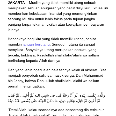
JAKARTA
– Muslim yang tidak memiliki utang sebuah
merupakan sebuah anugerah yang patut disyukuri. Situasi ini
memberikan kebebasan finansial yang memungkinkan
seorang Muslim untuk lebih fokus pada tujuan jangka
panjang tanpa tekanan cicilan atau kewajiban pembayaran
lainnya.
Hendaknya bagi kita yang tidak memiliki utang, sebisa
mungkin
jangan berutang
. Sungguh, utang itu sangat
menyiksa. Banyaknya utang merupakan sesuatu yang
tercela, buktinya, Rasulullah shallallahu’alaihi wa sallam
berlindung kepada Allah darinya.
Dan yang lebih ngeri ialah balasannya kelak di akherat. Bisa
menjadi penyebab sulitnya masuk surga. Dari Muhammad
bin Jahsy, bahwa Rasulullah shallallahu’alaihi wa sallam
pernah mengingatkan,
وَالَّذِي نَفْسِي بِيَدِهِ، لَو أَنَّ رَجُلًا قُتِلَ فِي سَبِيلِ اللهِ ثُمَّ أُحْيِيَ، ثُمَّ قُتِلَ،
ثُمَّ أُحْيِيَ ثُمَّ قُتِلَ، وَعَلَيهِ دَينٌ، مَا دَخَلَ الجَنَّةَ حَتَّى يُقْضَى عَنْهُ دَينُهُ.
“Demi Allah, kalau seandainya ada seseorang dia terbunuh
di jalan Allah (mati syahid), kemudian ia dihidupkan, lalu