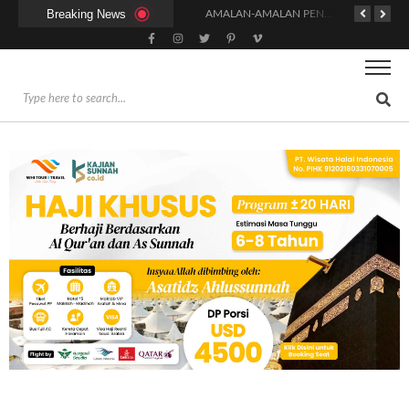
Breaking News
KAPAN WAKTU SUNNAH QAILULAH (TIDUR SIANG) YANG BENAR?
HUKUM DAN SYARAT MENGHADIRI UNDANGAN (IJABAT AD-DA’WAH)
AMALAN-AMALAN PENJAMIN RUMAH DI SURGA