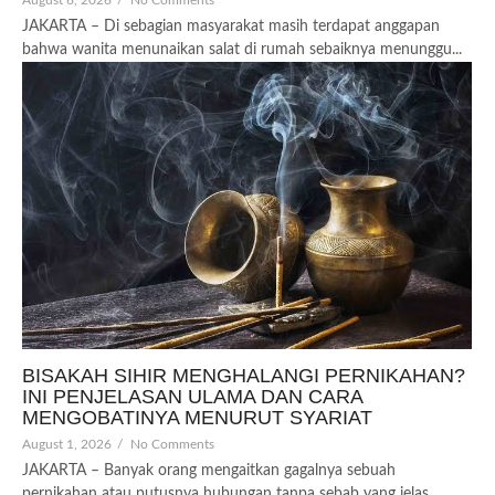
August 6, 2026
/
No Comments
JAKARTA – Di sebagian masyarakat masih terdapat anggapan
bahwa wanita menunaikan salat di rumah sebaiknya menunggu...
BISAKAH SIHIR MENGHALANGI PERNIKAHAN?
INI PENJELASAN ULAMA DAN CARA
MENGOBATINYA MENURUT SYARIAT
August 1, 2026
/
No Comments
JAKARTA – Banyak orang mengaitkan gagalnya sebuah
pernikahan atau putusnya hubungan tanpa sebab yang jelas