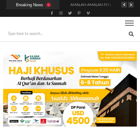
Breaking News
KAPAN WAKTU SUNNAH QAILULAH (TIDUR SIANG) YANG BENAR?
HUKUM DAN SYARAT MENGHADIRI UNDANGAN (IJABAT AD-DA’WAH)
AMALAN-AMALAN PENJAMIN RUMAH DI SURGA