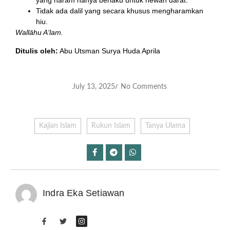
yang haram hanya berlaku untuk hewan darat.
Tidak ada dalil yang secara khusus mengharamkan
hiu.
Wallāhu A‘lam.
Ditulis oleh:
Abu Utsman Surya Huda Aprila
July 13, 2025
No Comments
/
Kajian Islam
Rukun Islam
Tanya Ulama
Indra Eka Setiawan