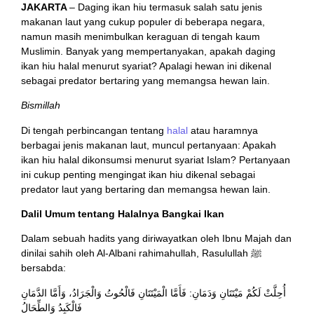
JAKARTA
– Daging ikan hiu termasuk salah satu jenis
makanan laut yang cukup populer di beberapa negara,
namun masih menimbulkan keraguan di tengah kaum
Muslimin. Banyak yang mempertanyakan, apakah daging
ikan hiu halal menurut syariat? Apalagi hewan ini dikenal
sebagai predator bertaring yang memangsa hewan lain.
Bismillah
Di tengah perbincangan tentang
halal
atau haramnya
berbagai jenis makanan laut, muncul pertanyaan: Apakah
ikan hiu halal dikonsumsi menurut syariat Islam? Pertanyaan
ini cukup penting mengingat ikan hiu dikenal sebagai
predator laut yang bertaring dan memangsa hewan lain.
Dalil Umum tentang Halalnya Bangkai Ikan
Dalam sebuah hadits yang diriwayatkan oleh Ibnu Majah dan
dinilai sahih oleh Al-Albani rahimahullah, Rasulullah ﷺ
bersabda:
أُحِلَّتْ لَكُمْ مَيْتَتَانِ وَدَمَانِ: فَأَمَّا الْمَيْتَتَانِ فَالْحُوتُ وَالْجَرَادُ، وَأَمَّا الدَّمَانِ
فَالْكَبِدُ وَالطِّحَالُ