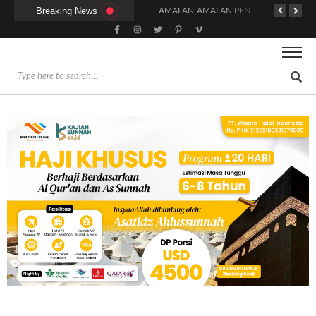
Breaking News
KAPAN WAKTU SUNNAH QAILULAH (TIDUR SIANG) YANG BENAR?
HUKUM DAN SYARAT MENGHADIRI UNDANGAN (IJABAT AD-DA’WAH)
AMALAN-AMALAN PENJAMIN RUMAH DI SURGA