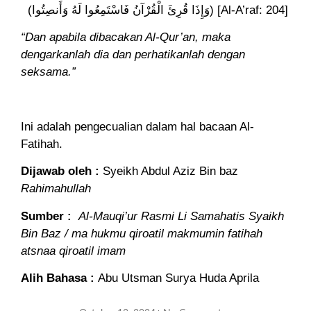
(وَإِذَا قُرِئَ الْقُرْآنُ فَاسْتَمِعُوا لَهُ وَأَنصِتُوا) [Al-A’raf: 204]
“Dan apabila dibacakan Al-Qur’an, maka
dengarkanlah dia dan perhatikanlah dengan
seksama.”
Ini adalah pengecualian dalam hal bacaan Al-
Fatihah.
Dijawab oleh :
Syeikh Abdul Aziz Bin baz
Rahimahullah
Sumber :
Al-Mauqi’ur Rasmi Li Samahatis Syaikh
Bin Baz / ma hukmu qiroatil makmumin fatihah
atsnaa qiroatil imam
Alih Bahasa :
Abu Utsman Surya Huda Aprila