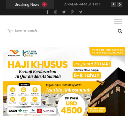
Breaking News
KAPAN WAKTU SUNNAH QAILULAH (TIDUR SIANG) YANG BENAR?
HUKUM DAN SYARAT MENGHADIRI UNDANGAN (IJABAT AD-DA’WAH)
AMALAN-AMALAN PENJAMIN RUMAH DI SURGA