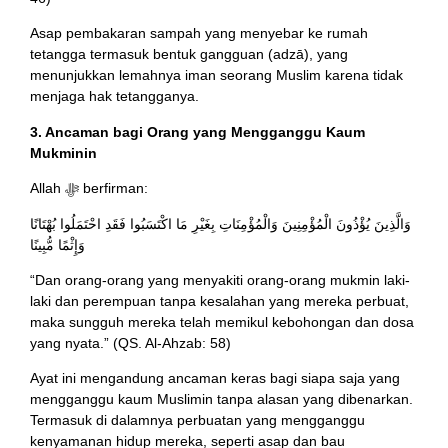
Asap pembakaran sampah yang menyebar ke rumah
tetangga termasuk bentuk gangguan (adzā), yang
menunjukkan lemahnya iman seorang Muslim karena tidak
menjaga hak tetangganya.
3. Ancaman bagi Orang yang Mengganggu Kaum
Mukminin
Allah ﷻ berfirman:
وَالَّذِينَ يُؤْذُونَ الْمُؤْمِنِينَ وَالْمُؤْمِنَاتِ بِغَيْرِ مَا اكْتَسَبُوا فَقَدِ احْتَمَلُوا بُهْتَانًا
وَإِثْمًا مُّبِينًا
“Dan orang-orang yang menyakiti orang-orang mukmin laki-
laki dan perempuan tanpa kesalahan yang mereka perbuat,
maka sungguh mereka telah memikul kebohongan dan dosa
yang nyata.” (QS. Al-Ahzab: 58)
Ayat ini mengandung ancaman keras bagi siapa saja yang
mengganggu kaum Muslimin tanpa alasan yang dibenarkan.
Termasuk di dalamnya perbuatan yang mengganggu
kenyamanan hidup mereka, seperti asap dan bau