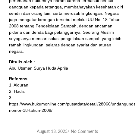
perumahan hukumnya haram karena termasuk bentuk
gangguan kepada tetangga, membahayakan kesehatan diri
sendiri dan orang lain, serta merusak lingkungan. Negara
juga mengatur larangan tersebut melalui UU No. 18 Tahun
2008 tentang Pengelolaan Sampah, dengan ancaman
pidana dan denda bagi pelanggarnya. Seorang Muslim
seyogianya mencari solusi pengelolaan sampah yang lebih
ramah lingkungan, selaras dengan syariat dan aturan
negara.
Ditulis oleh :
Abu Utsman Surya Huda Aprila
Referensi
:
1. Alquran
2. Hadis
3.
https://www.hukumonline.com/pusatdata/detail/28066/undangund
nomor-18-tahun-2008/
August 13, 2025
No Comments
/