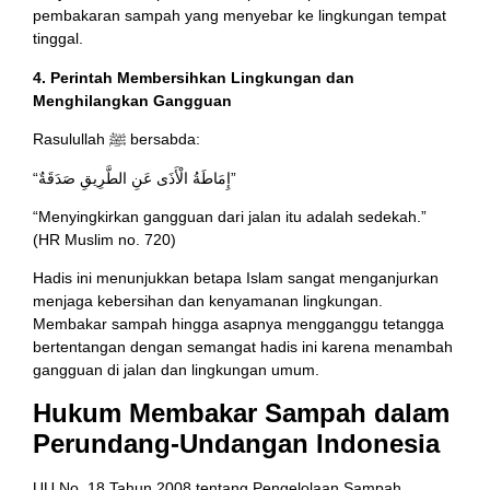
pembakaran sampah yang menyebar ke lingkungan tempat
tinggal.
4. Perintah Membersihkan Lingkungan dan
Menghilangkan Gangguan
Rasulullah ﷺ bersabda:
“إِمَاطَةُ الْأَذَى عَنِ الطَّرِيقِ صَدَقَةٌ”
“Menyingkirkan gangguan dari jalan itu adalah sedekah.”
(HR Muslim no. 720)
Hadis ini menunjukkan betapa Islam sangat menganjurkan
menjaga kebersihan dan kenyamanan lingkungan.
Membakar sampah hingga asapnya mengganggu tetangga
bertentangan dengan semangat hadis ini karena menambah
gangguan di jalan dan lingkungan umum.
Hukum Membakar Sampah dalam
Perundang-Undangan Indonesia
UU No. 18 Tahun 2008 tentang Pengelolaan Sampah