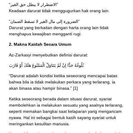
“الاضطرار لا يبطل حق الغير”
Keadaan darurat tidak menggugurkan hak orang lain.
“الضرورة إلى مال الغير لا تسقط الضمان”
Darurat yang berkaitan dengan harta orang lain tidak
menghapus kewajiban mengganti rugi.
2. Makna Kaidah Secara Umum
Az-Zarkasyi menyebutkan definisi darurat:
بُلُوغُهُ حَدًّا إنْ لَمْ يَتَنَاوَلْ الْمَمْنُوعَ هَلَكَ أَوْ قَارَبَ
“Darurat adalah kondisi ketika seseorang mencapai batas
bahwa bila ia tidak melakukan perkara yang terlarang, ia
akan binasa atau hampir binasa.” [1]
Ketika seseorang berada dalam situasi darurat, syariat
membolehkan ia melakukan sesuatu yang asalnya terlarang,
seperti memakan bangkai saat kelaparan yang mengancam
nyawa. Hal ini sebagai bentuk kasih sayang syariat untuk
meringankan kesulitan manusia.