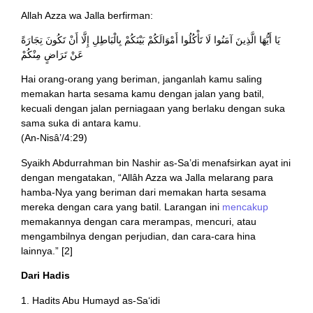
Allah Azza wa Jalla berfirman:
يَا أَيُّهَا الَّذِينَ آمَنُوا لَا تَأْكُلُوا أَمْوَالَكُمْ بَيْنَكُمْ بِالْبَاطِلِ إِلَّا أَنْ تَكُونَ تِجَارَةً
عَنْ تَرَاضٍ مِنْكُمْ
Hai orang-orang yang beriman, janganlah kamu saling
memakan harta sesama kamu dengan jalan yang batil,
kecuali dengan jalan perniagaan yang berlaku dengan suka
sama suka di antara kamu.
(An-Nisâ’/4:29)
Syaikh Abdurrahman bin Nashir as-Sa’di menafsirkan ayat ini
dengan mengatakan, “Allâh Azza wa Jalla melarang para
hamba-Nya yang beriman dari memakan harta sesama
mereka dengan cara yang batil. Larangan ini
mencakup
memakannya dengan cara merampas, mencuri, atau
mengambilnya dengan perjudian, dan cara-cara hina
lainnya.” [2]
Dari Hadis
1. Hadits Abu Humayd as-Sa‘idi