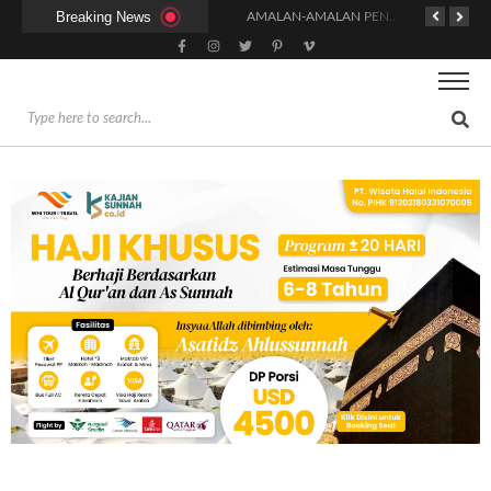
Breaking News
HUKUM DAN SYARAT MENGHADIRI UNDANGAN (IJABAT AD-DA’WAH)
AMALAN-AMALAN PENJAMIN RUMAH DI SURGA
ADAKAH WARNA KHUSUS PAKAIAN BAGI WANITA SAAT MENUNAIKAN SALAT?