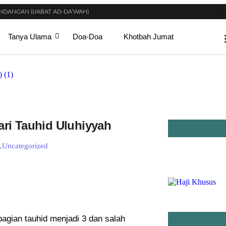
DANGAN (IJABAT AD-DA’WAH)
DI SURGA
GI WANITA SAAT MENUNAIKAN SALAT?
Tanya Ulama
Doa-Doa
Khotbah Jumat
T SETELAH SELESAINYA PARA LELAKI BERJEMAAH DI MASJID?
IKAHAN? INI PENJELASAN ULAMA DAN CARA MENGOBATINYA MENURUT SYARI
KSIMAL MAHAR DALAM ISLAM?
SYARAT TERTENTU?
HALAT
IDUR SIANG) YANG BENAR?
ri Tauhid Uluhiyyah
a
,
Uncategorized
gian tauhid menjadi 3 dan salah