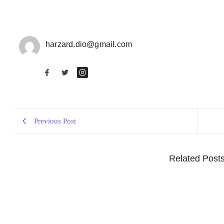
harzard.dio@gmail.com
Previous Post
Related Post
ADAKAH WARNA KHUSUS PAKAIAN BAGI WAN
August 6, 2026
/
No Comments
JAKARTA – Benarkah ada warna khusus pakaian bagi wanita yang di