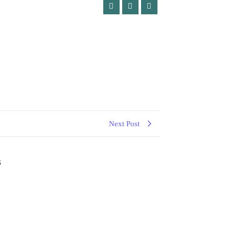
Next Post
s
ITA SAAT MENUNAIKAN SALAT?
anjurkan saat menunaikan salat? Anggapan