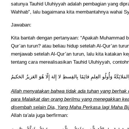
satunya Tauhid Uluhiyyah adalah pembagian yang dip
Wahhab”, lalu bagaimana kita membantahnya wahai S
Jawaban:
Kita bantah dengan pertanyaan: “Apakah Muhammad bi
Qur’an turun? atau beliau hidup setelah Al-Qur’an turu
menjawab setelah Al-Qur’an turun, lalu kita katakan k
tentang cara merealisasikan Tauhid Uluhiyyah, contoh
وَ وَالمَلائِكَةُ وَأُولُو العِلمِ قائِمًا بِالقِسطِ لا إِلهَ إِلّا هُوَ العَزيزُ الحَكيمُ
Allah menyatakan bahwa tidak ada tuhan yang berhak d
para Malaikat dan orang berilmu yang menegakkan kead
disembah selain Dia, Yang Maha Perkasa lagi Maha Bi
Allah
ta’ala
juga berfirman: