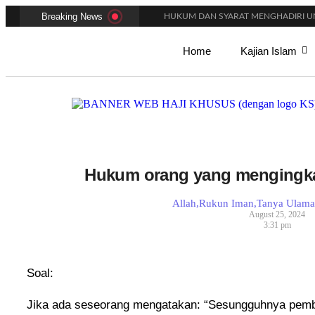
Breaking News
HUKUM DAN SYARAT MENGHADIRI UN
AMALAN-AMALAN PENJAMIN RUMAH 
ADAKAH WARNA KHUSUS PAKAIAN BA
Home
Kajian Islam
BENARKAH WANITA MENUNAIKAN SALA
BISAKAH SIHIR MENGHALANGI PERN
PAKAH ADA BATAS MINIMAL DAN MA
APAKAH KHUTBAH JUMAT MEMILIKI 
MACAM-MACAM GERAKAN DALAM S
PANDUAN FIKIH MAKMUM MASBUQ
KAPAN WAKTU SUNNAH QAILULAH (T
Hukum orang yang mengingka
Allah
,
Rukun Iman
,
Tanya Ulam
August 25, 2024
3:31 pm
Soal:
Jika ada seseorang mengatakan: “Sesungguhnya pemba