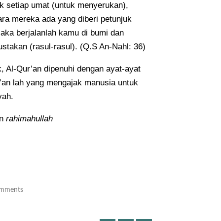
k setiap umat (untuk menyerukan),
tara mereka ada yang diberi petunjuk
Maka berjalanlah kamu di bumi dan
takan (rasul-rasul). (Q.S An-Nahl: 36)
, Al-Qur’an dipenuhi dengan ayat-ayat
’an lah yang mengajak manusia untuk
yah.
in
rahimahullah
mments