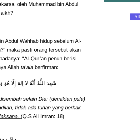
rakarsai oleh Muhammad bin Abdul
yaikh?
All
n Abdul Wahhab hidup sebelum Al-
ADAKAH W
n?” maka pasti orang tersebut akan
PAKAIAN B
epadanya: “Al-Qur’an penuh berisi
MENUNAIK
August 6, 2026
/
nya Allah
ta’ala
berfirman:
Baca Lebih Lanjut
شَهِدَ اللَّهُ أَنَّهُ لا إِلهَ إِلّا هُ
isembah selain Dia; (demikian pula)
BENARKAH
MENUNAIK
ilan, tidak ada tuhan yang berhak
SELESAINY
jaksana.
(Q.S Ali Imran: 18)
BERJEMAA
August 6, 2026
/
Baca Lebih Lanjut