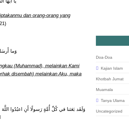
يا أَيُّهَا ا
iptakanmu dan orang-orang yang
21)
وَما أَرسَلن
Doa-Doa
engkau (Muhammad), melainkan Kami
Kajian Islam
erhak disembah) melainkan Aku, maka
Khotbah Jumat
Muamala
Tanya Ulama
وَلَقَد بَعَثنا في كُلِّ أُمَّةٍ رَسولًا أَنِ اعبُدُوا اللّ
Uncategorized
ا