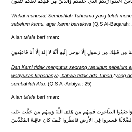
لنّاسُ اعبُدوا رَبَّكُمُ الَّذي خَلَقَكُم وَالَّذينَ مِن قَبلِكُم لَعَلَّكُم تَتَّقونَ
Wahai manusia! Sembahlah Tuhanmu yang telah menc
sebelum kamu, agar kamu bertakwa
(Q.S Al-Baqarah: 
Allah
ta’ala
berfirman:
ا مِن قَبلِكَ مِن رَسولٍ إِلّا نوحي إِلَيهِ أَنَّهُ لا إِلهَ إِلّا أَنا فَاعبُدونِ
Dan Kami tidak mengutus seorang rasulpun sebelum 
wahyukan kepadanya, bahwa tidak ada Tuhan (yang b
sembahlah Aku.
(Q.S Al-Anbiya’: 25)
Allah
ta’ala
berfirman:
َهَ وَاجتَنِبُوا الطّاغوتَ فَمِنهُم مَن هَدَى اللَّهُ وَمِنهُم مَن حَقَّت عَلَيهِ
لضَّلالَةُ فَسيروا فِي الأَرضِ فَانظُروا كَيفَ كانَ عاقِبَةُ المُكَذِّبينَ