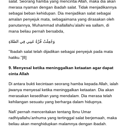
salat. Seorang hamba yang mencintai Allah, maka dia akan
merasa nyaman dengan ibadah salat. Tidak menjadikannya
sebagai beban kehidupan. Dia menjadikan salat sebagai
amalan penyejuk mata, sebagaimana yang dirasakan oleh
panutannya, Muhammad shallallahu’alaihi wa sallam, di
mana beliau pernah bersabda,
وَجُعِلَتْ قُرَّةُ عَينِي فِي الصَّلاةِ
“Ibadah salat telah dijadikan sebagai penyejuk pada mata
hatiku.”[8]
9. Menyesal ketika meninggalkan ketaatan agar dapat
cinta Allah
Di antara bukti kecintaan seorang hamba kepada Allah, ialah
jiwanya menyesal ketika meninggalkan ketaatan. Dia akan
merasakan kesedihan yang mendalam. Dia merasa telah
kehilangan sesuatu yang berharga dalam hidupnya.
Nafi’ pernah menceritakan tentang Ibnu Umar
radhiyallahu’anhuma yang tertinggal salat berjemaah, maka
beliau akan menghidupkan malamnya dengan ibadah.