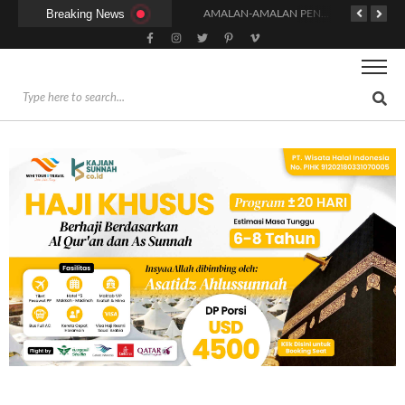
Breaking News
HUKUM DAN SYARAT MENGHADIRI UNDANGAN (IJABAT AD-DA’WAH)
AMALAN-AMALAN PENJAMIN RUMAH DI SURGA
ADAKAH WARNA KHUSUS PAKAIAN BAGI WANITA SAAT MENUNAIKAN SALAT?