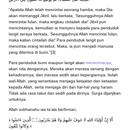
“Apabila Allah telah mencintai seorang hamba, maka Dia
akan memanggil Jibril, lalu berkata, ‘Sesungguhnya Allah
mencintai fulan, maka engkau cintailah dia!’ Jibril pun
mencintainya, kemudian ia menyeru kepada para penduduk
langit seraya berkata, ‘Sesungguhnya Allah mencintai fulan,
maka kalian cintailah dia!’ Para penduduk langit pun
mencintai orang tersebut. Maka, ia pun menjadi manusia
yang diterima di bumi.”[3]
Para penduduk bumi maupun langit akan
menerimanya
,
akan rida dengannya. Mereka akan merasa senang dengan
kehadirannya, dan merasa sedih akan kepergiannya. Itulah
wali Allah, yang senantiasa menjaga ketaatan dan ketaatan
kepada Allah, serta menjaga diri dari hal-hal yang haram.
Tidak ada rasa takut dan sedih pada dirinya. Surga dijanjikan
untuknya.
Allah subhanahu wa ta’ala berfirman,
﴿ أَلَا إِنَّ أَوْلِيَاءَ اللهِ لَا خَوفٌ عَلَيهِمْ وَلَا هُمْ يَحْزَنُونَ ۝ الَّذِينَ ءَامَنُوا
وَكَانُوا يَتَّقُونَ ﴾