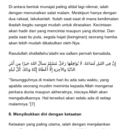
Di antara bentuk munajat paling afdal lagi nikmat, ialah
dengan menunaikan salat malam. Meskipun hanya dengan
dua rakaat, lakukanlah. Itulah saat-saat di mana kenikmatan
ibadah begitu sangat mudah untuk dirasakan. Kecintaan
akan hadir dari yang mencintai maupun yang dicintai. Dan
pada saat itu pula, segala hajat (keinginan) seorang hamba
akan lebih mudah dikabulkan oleh-Nya.
Rasulullah shallallahu’alaihi wa sallam pernah bersabda,
إِنَّ فِي الليلِ لَسَاعَةً، لَا يُوَافِقُهَا رَجُلٌ مُسْلِمٌ يَسألُ اللهَ خَيرًا مِن أَمْرِ
الدُنْيَا والآخِرَةِ إِلَّا أَعْطَاهُ إِيَّاهُ وَذَلكَ كُلَّ لَيلَةٍ.
“Sesungguhnya di malam hari itu ada satu waktu, yang
apabila seorang muslim meminta kepada Allah mengenai
perkara dunia maupun akheratnya, niscaya Allah akan
mengabulkannya. Hal tersebut akan selalu ada di setiap
malamnya.”[7]
8. Menyibukkan diri dengan ketaatan
Ketaatan yang paling utama, ialah dengan menjalankan