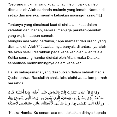
“Seorang mukmin yang kuat itu jauh lebih baik dan lebih
dicintai oleh Allah daripada mukmin yang lemah. Namun di
setiap dari mereka memiliki kebaikan masing-masing.”[1]
Tentunya yang dimaksud kuat di sini ialah, kuat dalam
ketaatan dan ibadah, semisal menjaga perintah-perintah
yang wajib maupun sunnah.
Mungkin ada yang bertanya, “Apa manfaat dari orang yang
dicintai oleh Allah?” Jawabannya banyak, di antaranya ialah
dia akan selalu diarahkan pada kebaikan oleh Allah ta’ala.
Ketika seorang hamba dicintai oleh Allah, maka Dia akan
senantiasa membimbingnya dalam kebaikan.
Hal ini sebagaimana yang disebutkan dalam sebuah hadis
Qudsi, bahwa Rasulullah shallallahu’alaihi wa sallam pernah
bersabda,
وَمَا يَزَالُ عَبْدِي يَتَقَرَّبُ إِلَيَّ بِالنَّوَافِلِ حَتَّى أُحِبَّهُ، فَإِذَا أَحْبَبْتُهُ كُنْتُ
سَمْعَهُ الَّذِي يَسْمَعُ بِهِ، وَبَصَرَهُ الَّذِي يُبْصِرُ بِهِ، وَيَدَهُ الَّتِي يَبْطِشُ بِهَا،
وَرِجْلَهُ الَّتِي يَمْشِي بِهَا. وَإِنْ سَأَلَنِي لَأُعْطِيَنَّهُ، وَلَئِنِ سْتَعَاذَنِي لَأُعِيذَنَّهُ …
“Ketika Hamba-Ku senantiasa mendekatkan dirinya kepada-