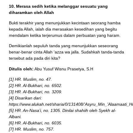
10. Merasa sedih ketika melanggar sesuatu yang
diharamkan oleh Allah
Bukti terakhir yang menunjukkan kecintaan seorang hamba
kepada Allah, ialah dia merasakan kesedihan yang begitu
mendalam ketika terjerumus dalam perbuatan yang haram.
Demikianlah sepuluh tanda yang menunjukkan seseorang
benar-benar cinta Allah ‘azza wa jalla. Sudahkah tanda-tanda
tersebut ada pada diri kita?
Ditulis oleh:
Abu Yusuf Wisnu Prasetya, S.H
[1] HR. Muslim, no. 47.
[2] HR. Al-Bukhari, no. 6502.
[3] HR. Al-Bukhari, no. 3209.
[4] Disarikan dari:
https://www.alukah.net/sharia/0/131408/’Asyru_Min_’Alaamaati_Hu
[5] HR. An-Nasa’i, no. 1305. Dinilai shahiih oleh Syekh al-
Albani.
[6] HR. Al-Bukhari, no. 6035.
[7] HR. Muslim, no. 757.