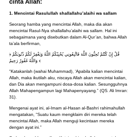
cinta Allah:
1. Mencintai Rasulullah shallallahu’alaihi wa sallam
Seorang hamba yang mencintai Allah, maka dia akan
mencintai Rasul-Nya shallallahu’alaihi wa sallam. Hal ini
sebagaimana yang disebutkan dalam Al-Qur’an, bahwa Allah
ta’ala berfirman,
﴿ قُلْ إِنْ كُنْتُمْ تُحِبُّونَ اللَّهَ فَاتَّبِعُونِي يُحْبِبْكُمُ اللَّهُ وَيَغْفِرْ لَكُمْ ذُنُوبَكُمْ
وَاللَّهُ غَفُورٌ رَحِيمٌ ﴾
“Katakanlah (wahai Muhammad), ‘Apabila kalian mencintai
Allah, maka ikutilah aku, niscaya Allah akan mencintai kalian,
dan Dia akan mengampuni dosa-dosa kalian. Sesungguhnya
Allah Mahapengampun lagi Mahapenyayang.” (QS. Ali Imran:
31).
Mengenai ayat ini, al-Imam al-Hasan al-Bashri rahimahullah
mengatakan, “Suatu kaum mengklaim diri mereka telah
mencintai Allah, maka Allah menguji kecintaan mereka
dengan ayat ini.”