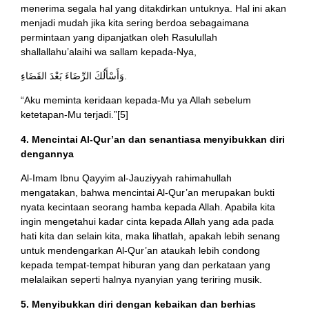
menerima segala hal yang ditakdirkan untuknya. Hal ini akan
menjadi mudah jika kita sering berdoa sebagaimana
permintaan yang dipanjatkan oleh Rasulullah
shallallahu’alaihi wa sallam kepada-Nya,
وَأَسْأَلُكَ الرِّضَاءَ بَعْدَ القَضَاءِ.
“Aku meminta keridaan kepada-Mu ya Allah sebelum
ketetapan-Mu terjadi.”[5]
4. Mencintai Al-Qur’an dan senantiasa menyibukkan diri
dengannya
Al-Imam Ibnu Qayyim al-Jauziyyah rahimahullah
mengatakan, bahwa mencintai Al-Qur’an merupakan bukti
nyata kecintaan seorang hamba kepada Allah. Apabila kita
ingin mengetahui kadar cinta kepada Allah yang ada pada
hati kita dan selain kita, maka lihatlah, apakah lebih senang
untuk mendengarkan Al-Qur’an ataukah lebih condong
kepada tempat-tempat hiburan yang dan perkataan yang
melalaikan seperti halnya nyanyian yang teriring musik.
5. Menyibukkan diri dengan kebaikan dan berhias