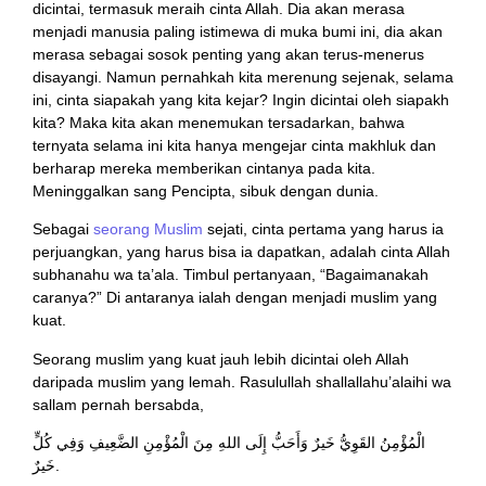
dicintai, termasuk meraih cinta Allah. Dia akan merasa
menjadi manusia paling istimewa di muka bumi ini, dia akan
merasa sebagai sosok penting yang akan terus-menerus
disayangi. Namun pernahkah kita merenung sejenak, selama
ini, cinta siapakah yang kita kejar? Ingin dicintai oleh siapakh
kita? Maka kita akan menemukan tersadarkan, bahwa
ternyata selama ini kita hanya mengejar cinta makhluk dan
berharap mereka memberikan cintanya pada kita.
Meninggalkan sang Pencipta, sibuk dengan dunia.
Sebagai
seorang Muslim
sejati, cinta pertama yang harus ia
perjuangkan, yang harus bisa ia dapatkan, adalah cinta Allah
subhanahu wa ta’ala. Timbul pertanyaan, “Bagaimanakah
caranya?” Di antaranya ialah dengan menjadi muslim yang
kuat.
Seorang muslim yang kuat jauh lebih dicintai oleh Allah
daripada muslim yang lemah. Rasulullah shallallahu’alaihi wa
sallam pernah bersabda,
الْمُؤْمِنُ القَوِيُّ خَيرٌ وَأَحَبُّ إِلَى اللهِ مِنَ الْمُؤْمِنِ الضَّعِيفِ وَفِي كُلٍّ
خَيرٌ.