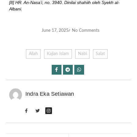
[8] HR. An-Nasa’i, no. 3940. Dinilai shahiih oleh Syekh al-
Albani.
June 17, 2025
No Comments
/
Allah
Kajian Islam
Nabi
Salat
Indra Eka Setiawan