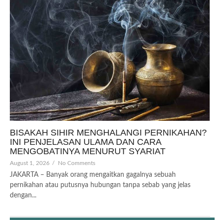
BISAKAH SIHIR MENGHALANGI PERNIKAHAN?
INI PENJELASAN ULAMA DAN CARA
MENGOBATINYA MENURUT SYARIAT
August 1, 2026
/
No Comments
JAKARTA – Banyak orang mengaitkan gagalnya sebuah
pernikahan atau putusnya hubungan tanpa sebab yang jelas
dengan...