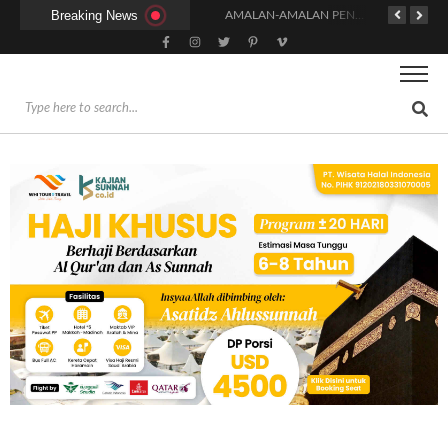
Breaking News
HUKUM DAN SYARAT MENGHADIRI UNDANGAN (IJABAT AD-DA’WAH)
AMALAN-AMALAN PENJAMIN RUMAH DI SURGA
ADAKAH WARNA KHUSUS PAKAIAN BAGI WANITA SAAT MENUNAIKAN SALAT?