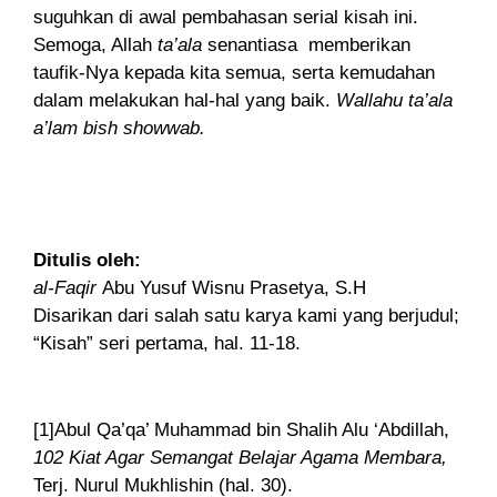
suguhkan di awal pembahasan serial kisah ini.
Semoga, Allah
ta’ala
senantiasa memberikan
taufik-Nya kepada kita semua, serta kemudahan
dalam melakukan hal-hal yang baik.
Wallahu ta’ala
a’lam bish showwab.
Ditulis oleh:
al-Faqir
Abu Yusuf Wisnu Prasetya, S.H
Disarikan dari salah satu karya kami yang berjudul;
“Kisah” seri pertama, hal. 11-18.
[1]
Abul Qa’qa’ Muhammad bin Shalih Alu ‘Abdillah,
102 Kiat Agar Semangat Belajar Agama Membara,
Terj. Nurul Mukhlishin (hal. 30).