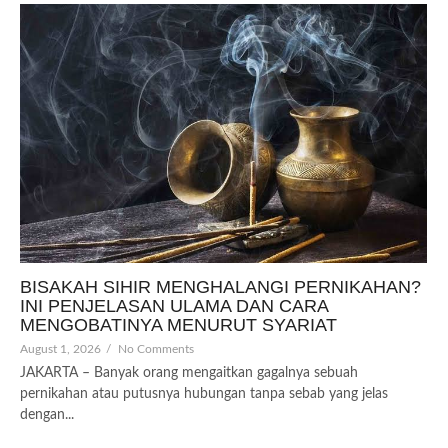
BISAKAH SIHIR MENGHALANGI PERNIKAHAN?
INI PENJELASAN ULAMA DAN CARA
MENGOBATINYA MENURUT SYARIAT
August 1, 2026
/
No Comments
JAKARTA – Banyak orang mengaitkan gagalnya sebuah
pernikahan atau putusnya hubungan tanpa sebab yang jelas
dengan...