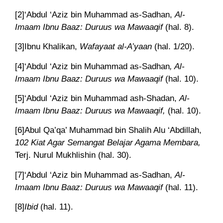
[2]
‘Abdul ‘Aziz bin Muhammad as-Sadhan,
Al-
Imaam Ibnu Baaz: Duruus wa Mawaaqif
(hal. 8).
[3]
Ibnu Khalikan,
Wafayaat al-A’yaan
(hal. 1/20).
[4]
‘Abdul ‘Aziz bin Muhammad as-Sadhan
, Al-
Imaam Ibnu Baaz: Duruus wa Mawaaqif
(hal. 10).
[5]
‘Abdul ‘Aziz bin Muhammad ash-Shadan,
Al-
Imaam Ibnu Baaz: Duruus wa Mawaaqif,
(hal. 10).
[6]
Abul Qa’qa’ Muhammad bin Shalih Alu ‘Abdillah,
102 Kiat Agar Semangat Belajar Agama Membara,
Terj. Nurul Mukhlishin (hal. 30).
[7]
‘Abdul ‘Aziz bin Muhammad as-Sadhan,
Al-
Imaam Ibnu Baaz: Duruus wa Mawaaqif
(hal. 11).
[8]
Ibid
(hal. 11).