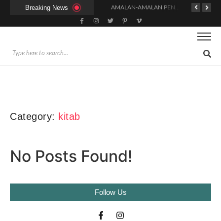
Breaking News
KAPAN WAKTU SUNNAH QAILULAH (TIDUR SIANG) YANG BENAR?
HUKUM DAN SYARAT MENGHADIRI UNDANGAN (IJABAT AD-DA’WAH)
AMALAN-AMALAN PENJAMIN RUMAH DI SURGA
Category:
kitab
No Posts Found!
Follow Us