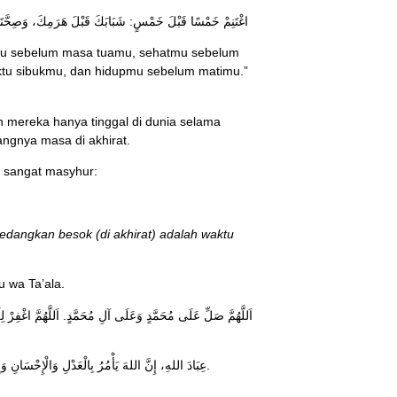
اغْتَنِمْ خَمْسًا قَبْلَ خَمْسٍ: شَبَابَكَ قَبْلَ هَرَمِكَ، وَصِحَّتَ
amu sebelum masa tuamu, sehatmu sebelum
tu sibukmu, dan hidupmu sebelum matimu.”
h mereka hanya tinggal di dunia selama
angnya masa di akhirat.
g sangat masyhur:
 sedangkan besok (di akhirat) adalah waktu
u wa Ta’ala.
اَللَّهُمَّ صَلِّ عَلَى مُحَمَّدٍ وَعَلَى آلِ مُحَمَّدٍ. اَللَّهُمَّ اغْفِرْ لِلْم
عِبَادَ اللهِ، إِنَّ اللهَ يَأْمُرُ بِالْعَدْلِ وَالْإِحْسَانِ وَإِيْتَاءِ ذِي الْقُرْبَى وَيَنْهَى عَنِ الْفَحْشَاءِ وَالْمُنْكَرِ وَالْبَغْيِ، يَعِظُكُمْ لَعَلَّكُمْ تَذَكَّرُوْنَ.