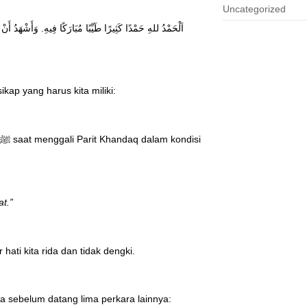
Uncategorized
اَلْحَمْدُ للهِ حَمْدًا كَثِيرًا طَيِّبًا مُبَارَكًا فِيهِ. وَأَشْهَدُ أَنْ 
kap yang harus kita miliki:
at.”
ati kita rida dan tidak dengki.
erkara sebelum datang lima perkara lainnya: