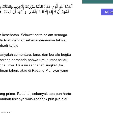
اَلْحَمْدُ للهِ الَّذِي جَعَلَ الدُّنْيَا مَزْرَعَةً لِلْآخِرَةِ، وَالصَّلَ.
أَشْهَدُ أَنْ لَا إِلَهَ إِلَّا اللهُ وَأَهْدَى، وَأَشْهَدُ أَنَّ مُحَمَّ،
All P
dan kesehatan. Selawat serta salam semoga
ADAKAH W
PAKAIAN B
abadi kelak.
MENUNAIKA
anyalah sementara, fana, dan berlalu begitu
August 6, 2026
/
Baca Lebih Lanjut
auinya. Usia ini sangatlah singkat jika
ibuan tahun, atau di Padang Mahsyar yang
BENARKAH
yang prima. Padahal, sebanyak apa pun harta
MENUNAIKA
bah usianya walau sedetik pun jika ajal
SELESAINY
BERJEMAAH
Qur’an: