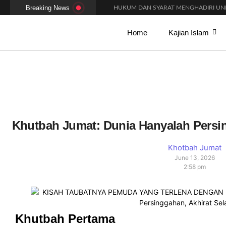
Breaking News
HUKUM DAN SYARAT MENGHADIRI UND
AMALAN-AMALAN PENJAMIN RUMAH D
ADAKAH WARNA KHUSUS PAKAIAN BAG
Home
Kajian Islam
BENARKAH WANITA MENUNAIKAN SALAT
BISAKAH SIHIR MENGHALANGI PERNI
PAKAH ADA BATAS MINIMAL DAN MAK
APAKAH KHUTBAH JUMAT MEMILIKI SY
MACAM-MACAM GERAKAN DALAM SH
PANDUAN FIKIH MAKMUM MASBUQ
KAPAN WAKTU SUNNAH QAILULAH (TID
Khutbah Jumat: Dunia Hanyalah Persi
Khotbah Jumat
June 13, 2026
2:58 pm
Khutbah Pertama