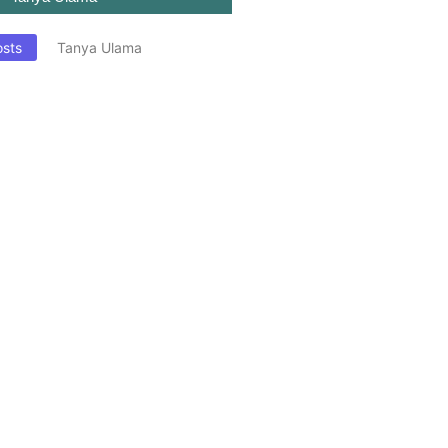
osts
Tanya Ulama
ARNA KHUSUS
AGI WANITA SAAT
N SALAT?
 WANITA
N SALAT SETELAH
A PARA LELAKI
 DI MASJID?