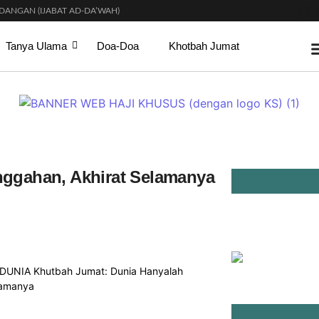
ANGAN (IJABAT AD-DA’WAH)
I SURGA
I WANITA SAAT MENUNAIKAN SALAT?
Tanya Ulama
Doa-Doa
Khotbah Jumat
 SETELAH SELESAINYA PARA LELAKI BERJEMAAH DI MASJID?
KAHAN? INI PENJELASAN ULAMA DAN CARA MENGOBATINYA MENURUT SYARIAT
SIMAL MAHAR DALAM ISLAM?
ARAT TERTENTU?
ALAT
UR SIANG) YANG BENAR?
nggahan, Akhirat Selamanya