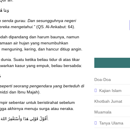
August 6, 2026
/
Baca Lebih Lanjut
وَمَا هَٰذ
an senda gurau. Dan sesungguhnya negeri
mereka mengetahui.”
(QS. Al-Ankabut: 64).
g indah dipandang dan harum baunya, namun
mpamaan air hujan yang menumbuhkan
menguning, kering, dan hancur ditiup angin.
warkan kasur yang empuk, beliau bersabda:
مَ
Doa-Doa
h seperti seorang pengendara yang berteduh di
Kajian Islam
rmidzi dan Ibnu Majah).
Khotbah Jumat
ampir sebentar untuk beristirahat sebelum
ngga akhirnya menuju surga atau neraka.
Muamala
أَقُوْلُ قَوْلِي هَذَا وَأَسْتَغْفِرُ اللهَ لِي وَلَكُمْ وَلِسَائِرِ الْمُسْلِمِيْنَ مِنْ كُلِّ ذَنْبٍ، فَاسْتَغْفِرُوْهُ إِنَّهُ هُوَ الْغَفُوْرُ الرَّحِيْمُ.
Tanya Ulama