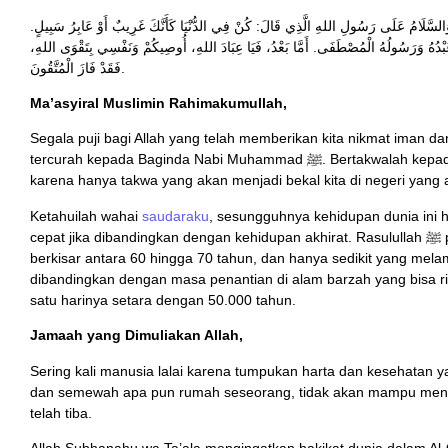
اةُ وَالسَّلَامُ عَلَى رَسُولِ اللهِ الَّذِي قَالَ: كُنْ فِي الدُّنْيَا كَأَنَّكَ غَرِيبٌ أَوْ عَابِرُ سَبِيلٍ
دًا عَبْدُهُ وَرَسُولُهُ الْمُصْطَفَى. أَمَّا بَعْدُ، فَيَا عِبَادَ اللهِ، أُوصِيكُمْ وَنَفْسِي بِتَقْوَى اللهِ
فَقَدْ فَازَ الْمُتَّقُونَ.
Ma’asyiral Muslimin Rahimakumullah,
Segala puji bagi Allah yang telah memberikan kita nikmat iman 
tercurah kepada Baginda Nabi Muhammad ﷺ. Bertakwalah kepada Allah dengan sebenar-benarnya takwa,
karena hanya takwa yang akan menjadi bekal kita di negeri yang 
Ketahuilah wahai
saudaraku
, sesungguhnya kehidupan dunia ini h
cepat jika dibandingkan dengan kehidupan akhirat. Rasulullah ﷺ pernah bersabda bahwa umur umat beliau
berkisar antara 60 hingga 70 tahun, dan hanya sedikit yang melamp
dibandingkan dengan masa penantian di alam barzah yang bisa r
satu harinya setara dengan 50.000 tahun.
Jamaah yang Dimuliakan Allah,
Sering kali manusia lalai karena tumpukan harta dan kesehatan 
dan semewah apa pun rumah seseorang, tidak akan mampu menam
telah tiba.
Allah Subhanahu wa Ta’ala mengingatkan hakikat dunia dalam Al-