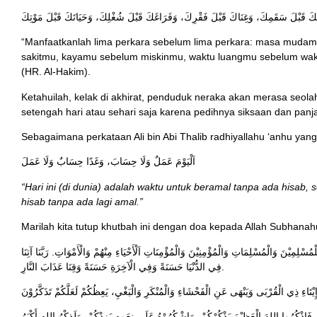
كَ قَبْلَ سَقَمِكَ، وَغِنَاكَ قَبْلَ فَقْرِكَ، وَفَرَاغَكَ قَبْلَ شُغْلِكَ، وَحَيَاتَكَ قَبْلَ مَوْتِكَ
“Manfaatkanlah lima perkara sebelum lima perkara: masa mud
sakitmu, kayamu sebelum miskinmu, waktu luangmu sebelum wak
(HR. Al-Hakim).
Ketahuilah, kelak di akhirat, penduduk neraka akan merasa seola
setengah hari atau sehari saja karena pedihnya siksaan dan panj
Sebagaimana perkataan Ali bin Abi Thalib radhiyallahu ‘anhu yan
اَلْيَوْمَ عَمَلٌ وَلَا حِسَابَ، وَغَدًا حِسَابٌ وَلَا عَمَلَ
“Hari ini (di dunia) adalah waktu untuk beramal tanpa ada hisab,
hisab tanpa ada lagi amal.”
Marilah kita tutup khutbah ini dengan doa kepada Allah Subhanah
ُسْلِمِيْنَ وَالْمُسْلِمَاتِ وَالْمُؤْمِنِيْنَ وَالْمُؤْمِنَاتِ اَلْأَحْيَاءِ مِنْهُمْ وَالْأَمْوَاتِ. رَبَّنَا آتِنَا
فِي الدُّنْيَا حَسَنَةً وَفِي الْآخِرَةِ حَسَنَةً وَقِنَا عَذَابَ النَّارِ.
فَاذْكُرُوا اللهَ الْعَظِيْمَ يَذْكُرْكُمْ، وَاشْكُرُوْهُ عَلَى نِعَمِهِ يَزِدْكُمْ، وَلَذِكْرُ اللهِ أَكْبَرُ.