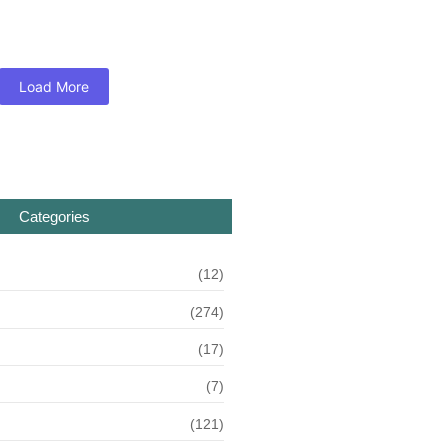
Load More
Categories
(12)
(274)
(17)
(7)
(121)