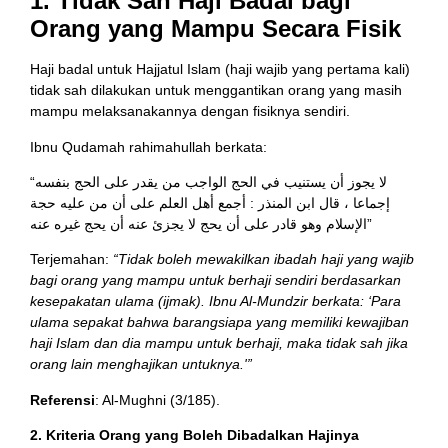
1. Tidak Sah Haji Badal bagi
Orang yang Mampu Secara Fisik
Haji badal untuk Hajjatul Islam (haji wajib yang pertama kali)
tidak sah dilakukan untuk menggantikan orang yang masih
mampu melaksanakannya dengan fisiknya sendiri.
Ibnu Qudamah rahimahullah berkata:
“لا يجوز أن يستنيب في الحج الواجب من يقدر على الحج بنفسه
إجماعا ، قال ابن المنذر : أجمع أهل العلم على أن من عليه حجة
الإسلام وهو قادر على أن يحج لا يجزئ عنه أن يحج غيره عنه”
Terjemahan:
“Tidak boleh mewakilkan ibadah haji yang wajib
bagi orang yang mampu untuk berhaji sendiri berdasarkan
kesepakatan ulama (ijmak). Ibnu Al-Mundzir berkata: ‘Para
ulama sepakat bahwa barangsiapa yang memiliki kewajiban
haji Islam dan dia mampu untuk berhaji, maka tidak sah jika
orang lain menghajikan untuknya.'”
Referensi
: Al-Mughni (3/185).
2. Kriteria Orang yang Boleh Dibadalkan Hajinya