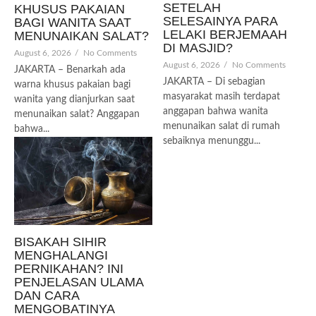
SETELAH
KHUSUS PAKAIAN
SELESAINYA PARA
BAGI WANITA SAAT
LELAKI BERJEMAAH
MENUNAIKAN SALAT?
DI MASJID?
August 6, 2026
/
No Comments
August 6, 2026
/
No Comments
JAKARTA – Benarkah ada
JAKARTA – Di sebagian
warna khusus pakaian bagi
masyarakat masih terdapat
wanita yang dianjurkan saat
anggapan bahwa wanita
menunaikan salat? Anggapan
menunaikan salat di rumah
bahwa...
sebaiknya menunggu...
BISAKAH SIHIR
MENGHALANGI
PERNIKAHAN? INI
PENJELASAN ULAMA
DAN CARA
MENGOBATINYA