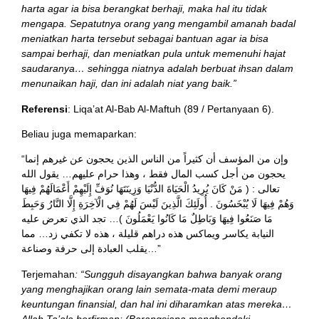
harta agar ia bisa berangkat berhaji, maka hal itu tidak
mengapa. Sepatutnya orang yang mengambil amanah badal
meniatkan harta tersebut sebagai bantuan agar ia bisa
sampai berhaji, dan meniatkan pula untuk memenuhi hajat
saudaranya… sehingga niatnya adalah berbuat ihsan dalam
menunaikan haji, dan ini adalah niat yang baik.”
Referensi
: Liqa’at Al-Bab Al-Maftuh (89 / Pertanyaan 6).
Beliau juga memaparkan:
“وإن من المؤسف أن كثيراً من الناس الذين يحجون عن غيرهم إنما
يحجون من أجل كسب المال فقط ، وهذا حرام عليهم… يقول الله
تعالى : ( مَنْ كَانَ يُرِيدُ الْحَيَاةَ الدُّنْيَا وَزِينَتَهَا نُوَفِّ إِلَيْهِمْ أَعْمَالَهُمْ فِيهَا
وَهُمْ فِيهَا لَا يُبْخَسُونَ . أُولَئِكَ الَّذِينَ لَيْسَ لَهُمْ فِي الْآخِرَةِ إِلَّا النَّارُ وَحَبِطَ
مَا صَنَعُوا فِيهَا وَبَاطِلٌ مَا كَانُوا يَعْمَلُونَ )… تجد الذي تعرض عليه
النيابة يكاسر ويماكس هذه دراهم قليلة ، هذه لا تكفي زد… مما
يقلب العبادة إلى حرفة وصناعة…”
Terjemahan
: “Sungguh disayangkan bahwa banyak orang
yang menghajikan orang lain semata-mata demi meraup
keuntungan finansial, dan hal ini diharamkan atas mereka…
Allah Ta’ala berfirman: (Barangsiapa menghendaki