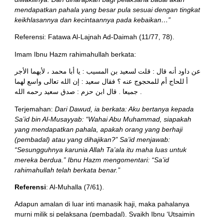
mendapatkan pahala yang besar pula sesuai dengan tingkat
keikhlasannya dan kecintaannya pada kebaikan…”
Referensi: Fatawa Al-Lajnah Ad-Daimah (11/77, 78).
Imam Ibnu Hazm rahimahullah berkata:
عن داود أنه قال : قلت لسعيد بن المسيب : يا أبا محمد ، لأيهما الأجر
أ للحاج أم للمحجوج عنه ؟ فقال سعيد : إن الله تعالى واسع لهما
جميعا . قال ابن حزم : صدق سعيد رحمه الله .
Terjemahan:
Dari Dawud, ia berkata: Aku bertanya kepada
Sa’id bin Al-Musayyab: “Wahai Abu Muhammad, siapakah
yang mendapatkan pahala, apakah orang yang berhaji
(pembadal) atau yang dihajikan?” Sa’id menjawab:
“Sesungguhnya karunia Allah Ta’ala itu maha luas untuk
mereka berdua.” Ibnu Hazm mengomentari: “Sa’id
rahimahullah telah berkata benar.”
Referensi
: Al-Muhalla (7/61).
Adapun amalan di luar inti manasik haji, maka pahalanya
murni milik si pelaksana (pembadal). Syaikh Ibnu ‘Utsaimin