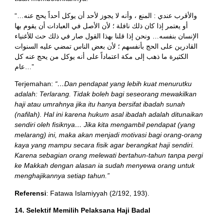
“…والأقرب عندي : المنع ، وأنه لا يجوز لأحد أن يوكل أحداً يحج عنه
أو يعتمر إذا كان ذلك نافلة ؛ لأن الأصل في العبادات أن يقوم بها
الإنسان بنفسه… ونحن إذا قلنا بهذا القول صار في ذلك حث للأغنياء
القادرين على الحج بأنفسهم ؛ لأن بعض الناس تمضي عليه السنوات
الكثيرة ما ذهب إلى مكة اعتماداً على أنه يوكل من يحج عنه كل
عام…”
Terjemahan:
“…Dan pendapat yang lebih kuat menurutku
adalah: Terlarang. Tidak boleh bagi seseorang mewakilkan
haji atau umrahnya jika itu hanya bersifat ibadah sunah
(nafilah). Hal ini karena hukum asal ibadah adalah ditunaikan
sendiri oleh fisiknya… Jika kita mengambil pendapat (yang
melarang) ini, maka akan menjadi motivasi bagi orang-orang
kaya yang mampu secara fisik agar berangkat haji sendiri.
Karena sebagian orang melewati bertahun-tahun tanpa pergi
ke Makkah dengan alasan ia sudah menyewa orang untuk
menghajikannya setiap tahun.”
Referensi
: Fatawa Islamiyyah (2/192, 193).
14. Selektif Memilih Pelaksana Haji Badal