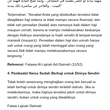
منهما ببدنه لو حضر بنفسه في المشاعر ، وإنما تصح النيابة فيهما عن
الميت ، والعاجز عن مباشرة ذلك ببدنه”
Terjemahan:
“Kerabat Anda yang disebutkan tersebut tidak
diwajibkan haji selama ia tidak mampu secara finansial, dan
tidak sah perwalian (badal) atas namanya baik dalam haji
maupun umrah; karena ia mampu melaksanakan keduanya
dengan fisiknya seandainya ia hadir sendiri di tempat-tempat
manasik (masya’ir). Perwalian dalam haji dan umrah hanya
sah untuk orang yang telah meninggal atau orang yang
secara fisik tidak mampu melaksanakannya secara
langsung.”
Referensi
: Fatawa Al-Lajnah Ad-Daimah (11/52).
4. Pembadal Harus Sudah Berhaji untuk Dirinya Sendiri
Tidak boleh seseorang menghajikan orang lain kecuali ia
telah berhaji untuk dirinya sendiri terlebih dahulu. Jika ia
melakukannya, maka hajinya tersebut jatuh untuk dirinya
sendiri, bukan untuk orang yang diwakilinya.
Fatwa Lajnah Daimah: