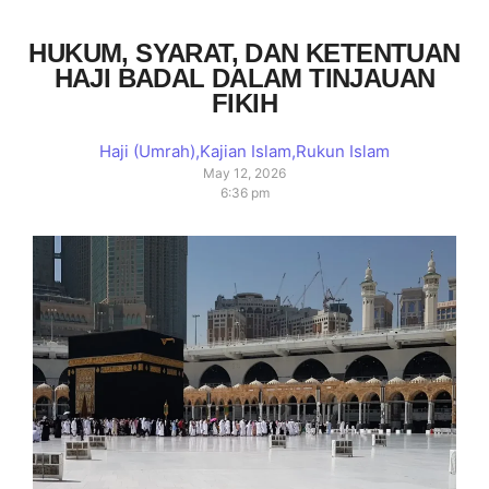
HUKUM, SYARAT, DAN KETENTUAN
HAJI BADAL DALAM TINJAUAN
FIKIH
Haji (Umrah)
,
Kajian Islam
,
Rukun Islam
May 12, 2026
6:36 pm