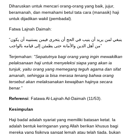
Diharuskan untuk mencari orang-orang yang baik, jujur,
beramanah, dan memahami betul tata cara (manasik) haji
untuk dijadikan wakil (pembadal).
Fatwa Lajnah Daimah:
“ينبغي لمن يريد أن ينيب في الحج أن يتحرى فيمن يستنيبه أن يكون
من أهل الدين والأمانة حتى يطمئن إلى قيامه بالواجب”
Terjemahan:
“Sepatutnya bagi orang yang ingin mewakilkan
pelaksanaan haji untuk menyeleksi siapa yang akan ia
tunjuk, yaitu orang yang memegang teguh agama dan sifat
amanah, sehingga ia bisa merasa tenang bahwa orang
tersebut akan melaksanakan kewajiban hajinya secara
benar.”
Referensi
: Fatawa Al-Lajnah Ad-Daimah (11/53).
Kesimpulan
Haji badal adalah syariat yang memiliki batasan ketat. Ia
adalah bentuk keringanan yang Allah berikan khusus bagi
mereka yang fisiknya sangat lemah atau telah tiada, bukan