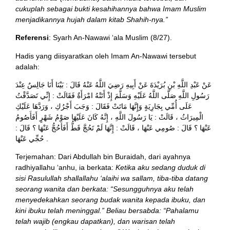
cukuplah sebagai bukti kesahihannya bahwa Imam Muslim
menjadikannya hujah dalam kitab Shahih-nya.”
Referensi
: Syarh An-Nawawi ‘ala Muslim (8/27).
Hadis yang diisyaratkan oleh Imam An-Nawawi tersebut
adalah:
عَنْ عَبْدِ اللَّهِ بْنِ بُرَيْدَةَ عَنْ أَبِيهِ رَضِيَ اللَّهُ عَنْهُ قَالَ : بَيْنَا أَنَا جَالِسٌ عِنْدَ
رَسُولِ اللَّهِ صَلَّى اللَّهُ عَلَيْهِ وَسَلَّمَ إِذْ أَتَتْهُ امْرَأَةٌ فَقَالَتْ : إِنِّي تَصَدَّقْتُ
عَلَى أُمِّي بِجَارِيَةٍ وَإِنَّهَا مَاتَتْ فَقَالَ : وَجَبَ أَجْرُكِ ، وَرَدَّهَا عَلَيْكِ
الْمِيرَاثُ ، قَالَتْ : يَا رَسُولَ اللَّهِ ، إِنَّهُ كَانَ عَلَيْهَا صَوْمُ شَهْرٍ أَفَأَصُومُ
عَنْهَا ؟ قَالَ : صُومِي عَنْهَا ، قَالَتْ : إِنَّهَا لَمْ تَحُجَّ قَطُّ أَفَأَحُجُّ عَنْهَا ؟ قَالَ :
حُجِّي عَنْهَا .
Terjemahan: Dari Abdullah bin Buraidah, dari ayahnya
radhiyallahu ‘anhu, ia berkata:
Ketika aku sedang duduk di
sisi Rasulullah shallallahu ‘alaihi wa sallam, tiba-tiba datang
seorang wanita dan berkata: “Sesungguhnya aku telah
menyedekahkan seorang budak wanita kepada ibuku, dan
kini ibuku telah meninggal.” Beliau bersabda: “Pahalamu
telah wajib (engkau dapatkan), dan warisan telah