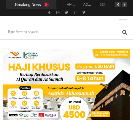
Breaking News
PANDUAN FIKIH MAKMUM MASBUQ
KAPAN WAKTU SUNNAH QAILULAH (TIDUR SIANG) YANG BENAR?
HUKUM DAN SYARAT MENGHADIRI UNDANGAN (IJABAT AD-DA’WAH)
AMALAN-AMALAN PENJAMIN RUMAH DI SURGA
ADAKAH WARNA KHUSUS PAKAIAN BAGI WANITA SAAT MENUNAIKAN SALAT?
BENARKAH WANITA MENUNAIKAN SALAT SETELAH SELESAINYA PARA LELAKI BERJEMAAH DI MASJID?
BISAKAH SIHIR MENGHALANGI PERNIKAHAN? INI PENJELASAN ULAMA DAN CARA MENGOBATINYA MENURUT SYARIAT
PAKAH ADA BATAS MINIMAL DAN MAKSIMAL MAHAR DALAM ISLAM?