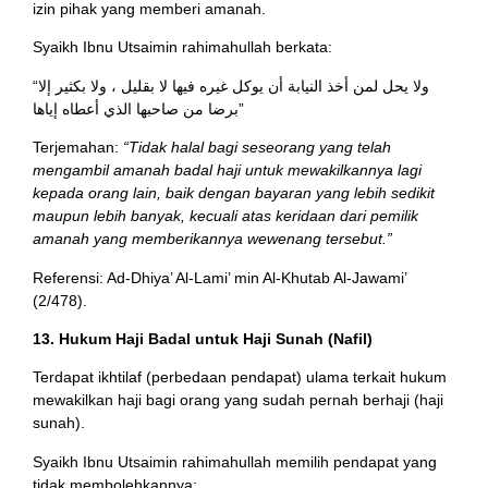
izin pihak yang memberi amanah.
Syaikh Ibnu Utsaimin rahimahullah berkata:
“ولا يحل لمن أخذ النيابة أن يوكل غيره فيها لا بقليل ، ولا بكثير إلا
برضا من صاحبها الذي أعطاه إياها”
Terjemahan:
“Tidak halal bagi seseorang yang telah
mengambil amanah badal haji untuk mewakilkannya lagi
kepada orang lain, baik dengan bayaran yang lebih sedikit
maupun lebih banyak, kecuali atas keridaan dari pemilik
amanah yang memberikannya wewenang tersebut.”
Referensi: Ad-Dhiya’ Al-Lami’ min Al-Khutab Al-Jawami’
(2/478).
13. Hukum Haji Badal untuk Haji Sunah (Nafil)
Terdapat ikhtilaf (perbedaan pendapat) ulama terkait hukum
mewakilkan haji bagi orang yang sudah pernah berhaji (haji
sunah).
Syaikh Ibnu Utsaimin rahimahullah memilih pendapat yang
tidak membolehkannya: