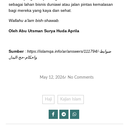
sebagai lahan bisnis duniawi atau jalan pintas kemalasan
bagi mereka yang kaya dan sehat.
Wallahu a’lam bish-shawab.
Oleh Abu Utsman Surya Huda Aprila
Sumber
:
https://islamqa.info/ar/answers/111794/ضوابط-
واحكام-حج-البدل
May 12, 2026
No Comments
/
Haji
Kajian Islam