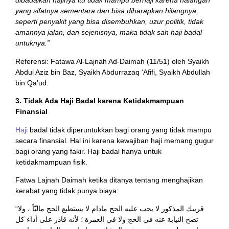
dibadalkan hajinya itu tidak mampu berhaji karena halangan
yang sifatnya sementara dan bisa diharapkan hilangnya,
seperti penyakit yang bisa disembuhkan, uzur politik, tidak
amannya jalan, dan sejenisnya, maka tidak sah haji badal
untuknya.”
Referensi: Fatawa Al-Lajnah Ad-Daimah (11/51) oleh Syaikh
Abdul Aziz bin Baz, Syaikh Abdurrazaq ‘Afifi, Syaikh Abdullah
bin Qa’ud.
3. Tidak Ada Haji Badal karena Ketidakmampuan
Finansial
Haji
badal tidak diperuntukkan bagi orang yang tidak mampu
secara finansial. Hal ini karena kewajiban haji memang gugur
bagi orang yang fakir. Haji badal hanya untuk
ketidakmampuan fisik.
Fatwa Lajnah Daimah ketika ditanya tentang menghajikan
kerabat yang tidak punya biaya:
“قريبك المذكور لا يجب عليه الحج مادام لا يستطيع الحج ماليّاً ، ولا
تصح النيابة عنه في الحج ولا في العمرة ؛ لأنه قادر على أداء كل