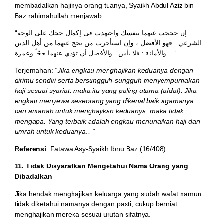
membadalkan hajinya orang tuanya, Syaikh Abdul Aziz bin
Baz rahimahullah menjawab:
“إن حججت عنهما بنفسك واجتهدت في إكمال حجك على الوجه
الشرعي : فهو الأفضل ، وإن استأجرت من يحج عنهما من أهل الدين
والأمانة : فلا بأس . والأفضل أن تؤدي عنهما حجّاً وعمرة…”
Terjemahan:
“Jika engkau menghajikan keduanya dengan
dirimu sendiri serta bersungguh-sungguh menyempurnakan
haji sesuai syariat: maka itu yang paling utama (afdal). Jika
engkau menyewa seseorang yang dikenal baik agamanya
dan amanah untuk menghajikan keduanya: maka tidak
mengapa. Yang terbaik adalah engkau menunaikan haji dan
umrah untuk keduanya…”
Referensi
: Fatawa Asy-Syaikh Ibnu Baz (16/408).
11. Tidak Disyaratkan Mengetahui Nama Orang yang
Dibadalkan
Jika hendak menghajikan keluarga yang sudah wafat namun
tidak diketahui namanya dengan pasti, cukup berniat
menghajikan mereka sesuai urutan sifatnya.