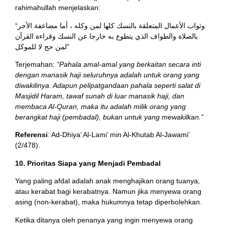
rahimahullah menjelaskan:
“وثواب الأعمال المتعلقة بالنسك كلها لمن وكله ، أما مضاعفة الأجر
بالصلاة والطواف الذي يتطوع به خارجا عن النسك وقراءة القرآن
لمن حج لا للموكل”
Terjemahan:
“Pahala amal-amal yang berkaitan secara inti
dengan manasik haji seluruhnya adalah untuk orang yang
diwakilinya. Adapun pelipatgandaan pahala seperti salat di
Masjidil Haram, tawaf sunah di luar manasik haji, dan
membaca Al-Quran, maka itu adalah milik orang yang
berangkat haji (pembadal), bukan untuk yang mewakilkan.”
Referensi
: Ad-Dhiya’ Al-Lami’ min Al-Khutab Al-Jawami’
(2/478).
10. Prioritas Siapa yang Menjadi Pembadal
Yang paling afdal adalah anak menghajikan orang tuanya,
atau kerabat bagi kerabatnya. Namun jika menyewa orang
asing (non-kerabat), maka hukumnya tetap diperbolehkan.
Ketika ditanya oleh penanya yang ingin menyewa orang